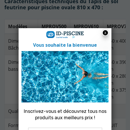
Caractéristiques techniques du Tapis de sol
feutrine pour piscine ovale 810 x 470 :
Modèles
MPROV500
MPROV610
MPROV73
Dimensions
525 x 325
625 x 400
750 x 400
Bâche
cm
cm
cm
Dimensions
500 x 300
500 x 340
640 x 390
bassin
cm
cm
cm
530 x 280
660 x 280
cm
cm
610 x 375
730 x 375
cm
cm
Qualité
110 g/m²
Forme de
OVALE
HUIT
HUIT