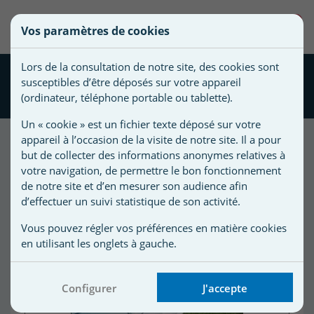
une
0
Vos paramètres de cookies
liste
Vous
Créer une nouvelle liste
devez
d'envies
Lors de la consultation de notre site, des cookies sont
être
Tapis de sol feutrine pour
susceptibles d’être déposés sur votre appareil
connecté
piscine ovale 810 x 470
Nom de
(ordinateur, téléphone portable ou tablette).
pour
la liste
ajouter
Un « cookie » est un fichier texte déposé sur votre
d'envies
des
appareil à l’occasion de la visite de notre site. Il a pour
produits
but de collecter des informations anonymes relatives à
à
votre navigation, de permettre le bon fonctionnement
votre
de notre site et d’en mesurer son audience afin
d’effectuer un suivi statistique de son activité.
liste
d'envies.
r
Vous pouvez régler vos préférences en matière cookies
en utilisant les onglets à gauche.
r
Configurer
J'accepte
n
s