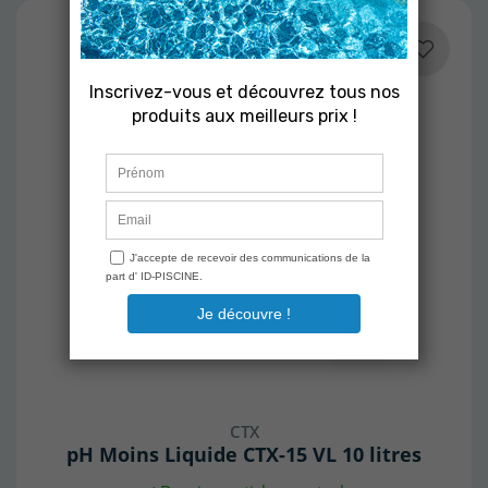
CTX
pH Moins Liquide CTX-15 VL 10 litres