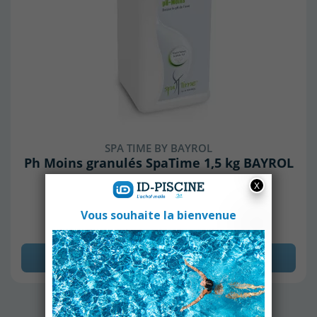
SPA TIME BY BAYROL
Ph Moins granulés SpaTime 1,5 kg BAYROL
Rupture de stock
11,90 €
Ajouter au panier