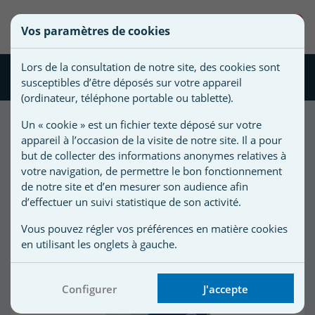
une
0
Vos paramètres de cookies
liste
((confirmMessage))
Vous
Créer une nouvelle liste
devez
d'envies
Lors de la consultation de notre site, des cookies sont
être
pH plus & pH moins
susceptibles d’être déposés sur votre appareil
connecté
)
Nom de
(ordinateur, téléphone portable ou tablette).
pour
)
la liste
ajouter
Un « cookie » est un fichier texte déposé sur votre
d'envies
des
appareil à l’occasion de la visite de notre site. Il a pour
13
produit(s) trié(s) par :
Affiner votre
produits
but de collecter des informations anonymes relatives à
recherche
Meilleures ventes
à
votre navigation, de permettre le bon fonctionnement
votre
de notre site et d’en mesurer son audience afin
d’effectuer un suivi statistique de son activité.
liste
d'envies.
r
Vous pouvez régler vos préférences en matière cookies
en utilisant les onglets à gauche.
r
Configurer
J'accepte
n
s