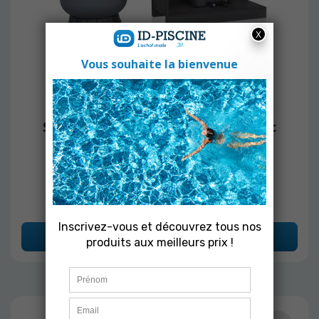
VIPOOL
Système de filtration All in Pall avec
Pompe MKB - VIPOOL 15m3/h
Expédition sous 5 à 10 jours
3 199,00 €
Ajouter au panier