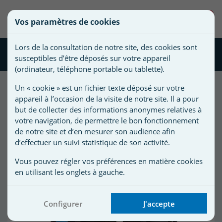
une
0
Vos paramètres de cookies
liste
((confirmMessage))
Vous
Créer une nouvelle liste
devez
d'envies
Lors de la consultation de notre site, des cookies sont
être
Palette filtrante
susceptibles d’être déposés sur votre appareil
connecté
)
Nom de
(ordinateur, téléphone portable ou tablette).
pour
)
la liste
ajouter
Un « cookie » est un fichier texte déposé sur votre
d'envies
des
appareil à l’occasion de la visite de notre site. Il a pour
6
produit(s) trié(s) par :
produits
but de collecter des informations anonymes relatives à
Meilleures ventes
à
votre navigation, de permettre le bon fonctionnement
votre
de notre site et d’en mesurer son audience afin
d’effectuer un suivi statistique de son activité.
liste
d'envies.
r
Vous pouvez régler vos préférences en matière cookies
en utilisant les onglets à gauche.
r
Configurer
J'accepte
n
s