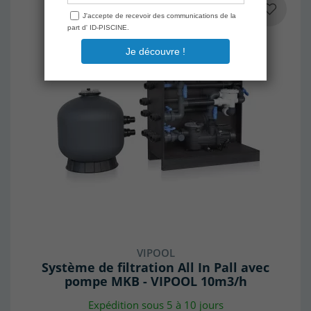
VIPOOL
Système de filtration All In Pall avec
pompe MKB - VIPOOL 10m3/h
Expédition sous 5 à 10 jours