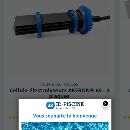
1001 ÉLECTRODES
Cellule électrolyseurs AKERON® 60 - 3
plaques
En stock
555,00 €