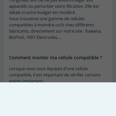
appareils ou perturber votre filtration. Elle est
idéale si votre budget est modéré.
Vous trouverez une gamme de cellules
compatibles à moindre coût chez différents
fabricants, directement sur notre site : Kawana,
BioPool, 1001 Electrodes,...
Comment monter ma cellule compatible ?
Lorsque vous vous équipez d'une cellule
compatible, il est important de vérifier certains
points important :
Avant de procéder au câblage de votre cellule,
vous devez vérifier que les câbles de connexion
sont en bon état.
Si les câbles sont anciens, qu'ils montrent des