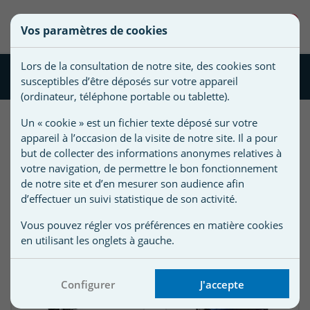
une
0
Vos paramètres de cookies
liste
((confirmMessage))
Vous
Créer une nouvelle liste
devez
d'envies
Lors de la consultation de notre site, des cookies sont
être
Cellule électrolyseur
susceptibles d’être déposés sur votre appareil
connecté
)
Nom de
(ordinateur, téléphone portable ou tablette).
pour
)
la liste
ajouter
Un « cookie » est un fichier texte déposé sur votre
d'envies
des
appareil à l’occasion de la visite de notre site. Il a pour
Comment bien choisir sa cellule
produits
but de collecter des informations anonymes relatives à
pour son électrolyseur ?
à
votre navigation, de permettre le bon fonctionnement
votre
de notre site et d’en mesurer son audience afin
Découvrir tous nos conseils
d’effectuer un suivi statistique de son activité.
liste
d'envies.
r
Vous pouvez régler vos préférences en matière cookies
en utilisant les onglets à gauche.
r
Configurer
J'accepte
n
s