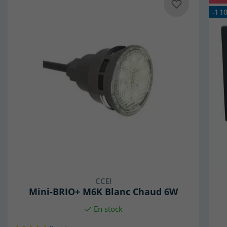
-1 1
CCEI
Mini-BRIO+ M6K Blanc Chaud 6W
En stock