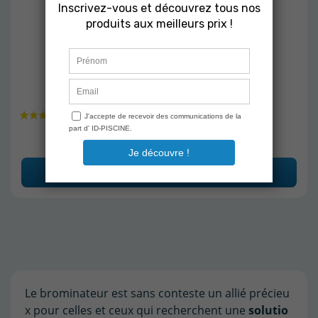
ASTRALPOOL
Doseur de Brome TECHNI-BROME 5
Astralpool
En stock
99,00 €
145,00 €
Ajouter au panier
Le
brominateur
est
sans
conteste
un
allié
précieu
x
pour
celles
et
ceux
qui
recherchent
une
solutio