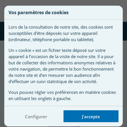
une
0
Vos paramètres de cookies
liste
((confirmMessage))
Vous
Créer une nouvelle liste
devez
d'envies
Lors de la consultation de notre site, des cookies sont
être
Brominateur
susceptibles d’être déposés sur votre appareil
connecté
)
Nom de
(ordinateur, téléphone portable ou tablette).
pour
)
la liste
ajouter
Un « cookie » est un fichier texte déposé sur votre
d'envies
des
appareil à l’occasion de la visite de notre site. Il a pour
6
produit(s) trié(s) par :
produits
but de collecter des informations anonymes relatives à
Meilleures ventes
à
votre navigation, de permettre le bon fonctionnement
votre
de notre site et d’en mesurer son audience afin
d’effectuer un suivi statistique de son activité.
liste
Promo !
d'envies.
r
Vous pouvez régler vos préférences en matière cookies
-36,60 €
en utilisant les onglets à gauche.
r
Configurer
J'accepte
n
s