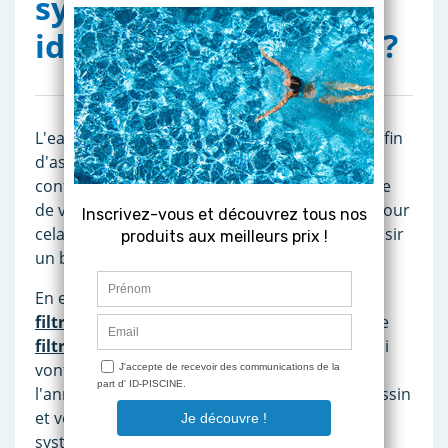
système de filtration
idéal pour ma piscine ?
L'eau d'une piscine doit être
propre
et
saine
afin
d'assurer des baignades optimales et
confortables pour les baigneurs. Ainsi, la durée
de vie de votre piscine sera
prolongée
. C'est pour
cela que nous appuyons sur le fait que de choisir
un bon système de filtration est important.
En effet, les systèmes de filtration tel que les
filtres à sable
,
filtres à cartouches
, ou encore
filtres à diatomées
, sont des équipements qui
vont conserver une eau saine et limpide toute
l'année. Selon les caractéristiques de votre bassin
et vos besoins au quotidien, choisissez un
système de filtration adapté.