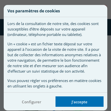
une
0
Vos paramètres de cookies
liste
((confirmMessage))
Vous
Créer une nouvelle liste
devez
d'envies
Lors de la consultation de notre site, des cookies sont
être
Matériel piscine CCEI
susceptibles d’être déposés sur votre appareil
connecté
)
Nom de
(ordinateur, téléphone portable ou tablette).
pour
)
la liste
ajouter
Un « cookie » est un fichier texte déposé sur votre
d'envies
des
appareil à l’occasion de la visite de notre site. Il a pour
72
produit(s) trié(s) par :
produits
but de collecter des informations anonymes relatives à
Meilleures ventes
à
votre navigation, de permettre le bon fonctionnement
votre
de notre site et d’en mesurer son audience afin
d’effectuer un suivi statistique de son activité.
liste
Promo !
d'envies.
r
Vous pouvez régler vos préférences en matière cookies
-199,00 €
en utilisant les onglets à gauche.
r
Configurer
J'accepte
n
s