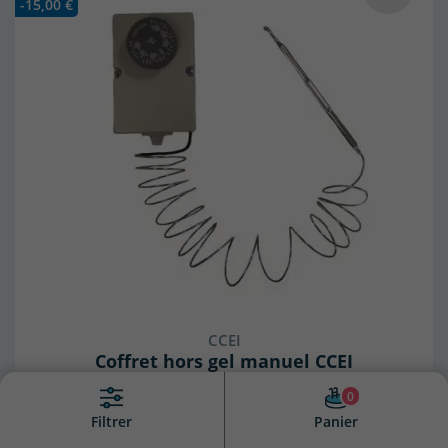
-15,00 €
(2 avis)
CCEI
Coffret hors gel manuel CCEI
En stock
0
Panier
Filtrer
20,90 €
35,90 €