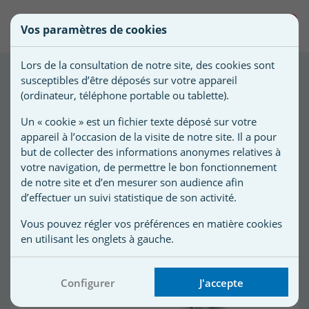
une
0
Vos paramètres de cookies
liste
((confirmMessage))
Vous
Créer une nouvelle liste
devez
d'envies
Lors de la consultation de notre site, des cookies sont
être
susceptibles d’être déposés sur votre appareil
52
produit(s) trié(s) par :
connecté
Affiner votre
)
(ordinateur, téléphone portable ou tablette).
Nom de
pour
recherche
Meilleures ventes
)
la liste
ajouter
Un « cookie » est un fichier texte déposé sur votre
d'envies
des
appareil à l’occasion de la visite de notre site. Il a pour
produits
but de collecter des informations anonymes relatives à
à
votre navigation, de permettre le bon fonctionnement
de notre site et d’en mesurer son audience afin
votre
d’effectuer un suivi statistique de son activité.
liste
d'envies.
r
Vous pouvez régler vos préférences en matière cookies
en utilisant les onglets à gauche.
r
Configurer
J'accepte
n
s