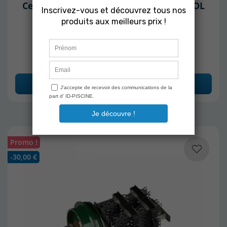
Cellule électrolyseurs Compatible POOL
RITE® 3000 Self cleaning SC160
Derniers articles en stock
519,00 €
Ajouter au panier
Promo !
-30,00 €