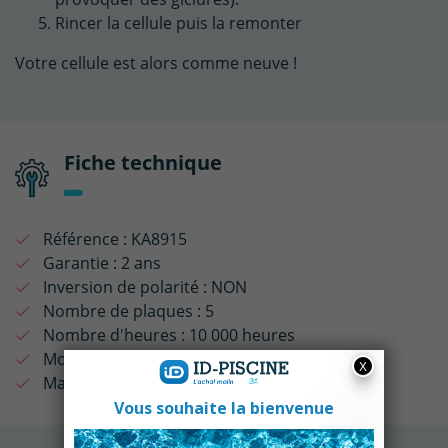
Rincer la cellule puis la remonter
Votre cellule est alors comme neuve !
Fiche technique
Référence :
KA8915
Garantie :
2 ans
Inversion de polarité :
NON
Nombre de plaques :
5
Nombre d'heures :
10 000 heures
Modèle Electrolyseur :
NSC
Marque Electrolyseur :
Sterilor