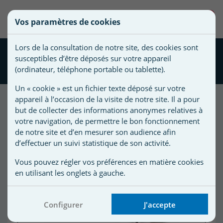
une
0
Vos paramètres de cookies
liste
Vous
Créer une nouvelle liste
devez
d'envies
Lors de la consultation de notre site, des cookies sont
être
Cellule électrolyseur NSC
susceptibles d’être déposés sur votre appareil
connecté
160 STERILOR
Nom de
(ordinateur, téléphone portable ou tablette).
pour
la liste
ajouter
Un « cookie » est un fichier texte déposé sur votre
d'envies
des
appareil à l’occasion de la visite de notre site. Il a pour
produits
but de collecter des informations anonymes relatives à
à
votre navigation, de permettre le bon fonctionnement
votre
de notre site et d’en mesurer son audience afin
d’effectuer un suivi statistique de son activité.
liste
d'envies.
r
Vous pouvez régler vos préférences en matière cookies
en utilisant les onglets à gauche.
r
Configurer
J'accepte
n
s