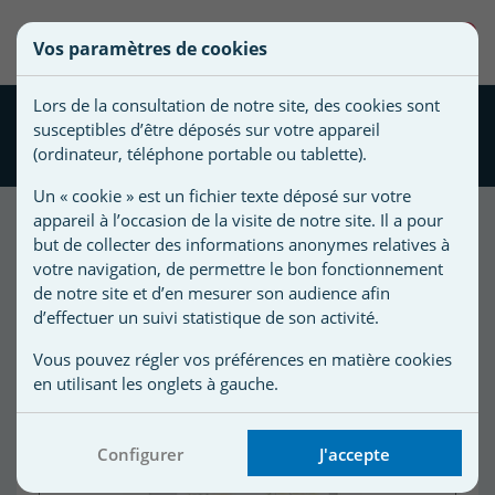
une
0
Vos paramètres de cookies
liste
Vous
Créer une nouvelle liste
devez
d'envies
Lors de la consultation de notre site, des cookies sont
être
pH moins Liquide CTX-15 VL
susceptibles d’être déposés sur votre appareil
connecté
20 litres
Nom de
(ordinateur, téléphone portable ou tablette).
pour
la liste
ajouter
Un « cookie » est un fichier texte déposé sur votre
d'envies
des
appareil à l’occasion de la visite de notre site. Il a pour
produits
but de collecter des informations anonymes relatives à
à
votre navigation, de permettre le bon fonctionnement
votre
de notre site et d’en mesurer son audience afin
d’effectuer un suivi statistique de son activité.
liste
d'envies.
r
Vous pouvez régler vos préférences en matière cookies
en utilisant les onglets à gauche.
r
Configurer
J'accepte
n
s