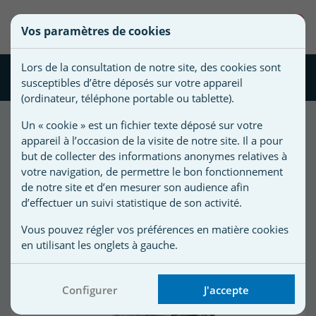
une
0
Vos paramètres de cookies
liste
((confirmMessage))
Vous
Créer une nouvelle liste
devez
d'envies
Lors de la consultation de notre site, des cookies sont
être
Cellule Zodiac Ei / Gensalt / EI²
susceptibles d’être déposés sur votre appareil
connecté
)
Nom de
(ordinateur, téléphone portable ou tablette).
pour
)
la liste
ajouter
Un « cookie » est un fichier texte déposé sur votre
d'envies
des
appareil à l’occasion de la visite de notre site. Il a pour
5
produit(s) trié(s) par :
Affiner votre
produits
but de collecter des informations anonymes relatives à
recherche
Meilleures ventes
à
votre navigation, de permettre le bon fonctionnement
votre
de notre site et d’en mesurer son audience afin
d’effectuer un suivi statistique de son activité.
liste
d'envies.
r
Vous pouvez régler vos préférences en matière cookies
en utilisant les onglets à gauche.
r
Configurer
J'accepte
n
s