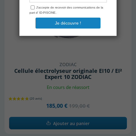
ZODIAC
Cellule électrolyseur originale EI10 / EI²
Expert 10 ZODIAC
En cours de réassort
185,00 €
199,00 €
(5 avis)
Ajouter au panier