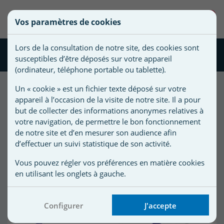
une
0
Vos paramètres de cookies
liste
((confirmMessage))
Vous
Créer une nouvelle liste
devez
d'envies
Lors de la consultation de notre site, des cookies sont
être
Cellule Bio-Pool
susceptibles d’être déposés sur votre appareil
connecté
)
Nom de
(ordinateur, téléphone portable ou tablette).
pour
)
la liste
ajouter
Un « cookie » est un fichier texte déposé sur votre
d'envies
des
appareil à l’occasion de la visite de notre site. Il a pour
25
produit(s) trié(s) par :
Affiner votre
produits
but de collecter des informations anonymes relatives à
recherche
Meilleures ventes
à
votre navigation, de permettre le bon fonctionnement
votre
de notre site et d’en mesurer son audience afin
d’effectuer un suivi statistique de son activité.
liste
d'envies.
r
Vous pouvez régler vos préférences en matière cookies
en utilisant les onglets à gauche.
r
Configurer
J'accepte
n
s