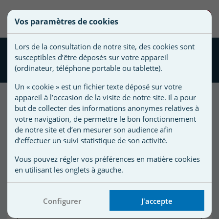
une
0
Vos paramètres de cookies
liste
Vous
Créer une nouvelle liste
devez
d'envies
Lors de la consultation de notre site, des cookies sont
être
Sonde pH Blue pour
susceptibles d’être déposés sur votre appareil
connecté
régulateur de pH
Nom de
(ordinateur, téléphone portable ou tablette).
pour
la liste
ajouter
Un « cookie » est un fichier texte déposé sur votre
d'envies
des
appareil à l’occasion de la visite de notre site. Il a pour
produits
but de collecter des informations anonymes relatives à
à
votre navigation, de permettre le bon fonctionnement
votre
de notre site et d’en mesurer son audience afin
d’effectuer un suivi statistique de son activité.
liste
d'envies.
r
Vous pouvez régler vos préférences en matière cookies
en utilisant les onglets à gauche.
r
Configurer
J'accepte
n
s