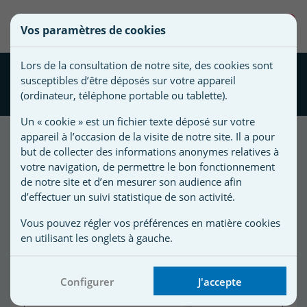
une
0
Vos paramètres de cookies
liste
Vous
Créer une nouvelle liste
devez
d'envies
Lors de la consultation de notre site, des cookies sont
être
Sonde pH avec câble de 5
susceptibles d’être déposés sur votre appareil
connecté
mètres Astral
Nom de
(ordinateur, téléphone portable ou tablette).
pour
la liste
ajouter
Un « cookie » est un fichier texte déposé sur votre
d'envies
des
appareil à l’occasion de la visite de notre site. Il a pour
produits
but de collecter des informations anonymes relatives à
Promo !
à
votre navigation, de permettre le bon fonctionnement
votre
de notre site et d’en mesurer son audience afin
-30,00 €
d’effectuer un suivi statistique de son activité.
liste
d'envies.
r
Vous pouvez régler vos préférences en matière cookies
en utilisant les onglets à gauche.
r
Configurer
J'accepte
n
s