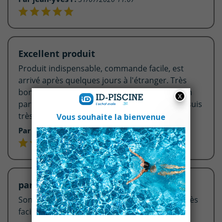
Excellent produit
Produit indispensable, commande facile, est
arrivé après quelques jours à l'étranger. Très
bonne qualité à un prix convenant. Adaptation
parfaite a mon régulateur Micro Astral PH. Je suis
très satisfait.
Par DIMITRIOS A.
10/06/2020 09:22
parfait
Sonde parfaitement pour les pompe astral. Très
facile à monter