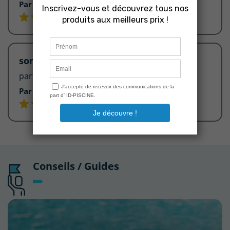
Par Christine A.
27/05/2020 10:47
sonde pH
parfait
Par Sandrine C.
11/06/2015 17:09
Conseils / Guides