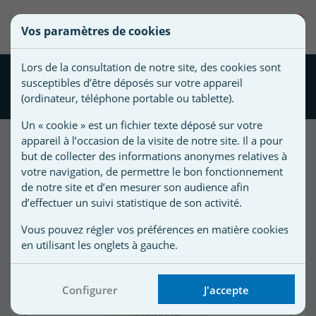
une
0
Vos paramètres de cookies
liste
Vous
Créer une nouvelle liste
devez
d'envies
Lors de la consultation de notre site, des cookies sont
être
Nettoyant surface CTX 942
susceptibles d’être déposés sur votre appareil
connecté
Spa 1L
Nom de
(ordinateur, téléphone portable ou tablette).
pour
la liste
ajouter
Un « cookie » est un fichier texte déposé sur votre
d'envies
des
appareil à l’occasion de la visite de notre site. Il a pour
produits
but de collecter des informations anonymes relatives à
à
votre navigation, de permettre le bon fonctionnement
votre
de notre site et d’en mesurer son audience afin
d’effectuer un suivi statistique de son activité.
liste
d'envies.
r
Vous pouvez régler vos préférences en matière cookies
en utilisant les onglets à gauche.
r
Configurer
J'accepte
n
s