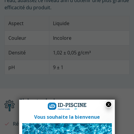
l'eau, abaissez ce niveau afin d'obtenir une plus grande
efficacité du produit.
Aspect
Liquide
Couleur
Incolore
Densité
1,02 ± 0,05 g/cm³
pH
9 ± 1
Fiche technique
Référence :
75983