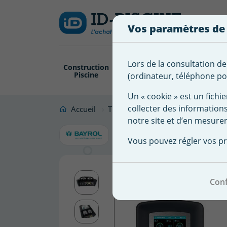
Créer
Connexion
Ajouter à ma 
une
Vos paramètres de
liste
Vous
devez
d'envies
être
Lors de la consultation de
Construction
Revêtement
Pompe
Trai
connecté
Piscine
Piscine
Filtration
(ordinateur, téléphone por
Nom de
pour
la liste
ajouter
Un « cookie » est un fichie
d'envies
des
collecter des information
Accueil
Traitement eau pour piscine
Do
produits
notre site et d’en mesurer
Pompe dos
à
Vous pouvez régler vos pr
votre
liste
d'envies.
Conf