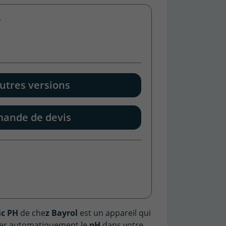
y
utres versions
ande de devis
c PH
de che
z Bayrol
est un appareil qui
ser automatiquement le
pH
dans votre