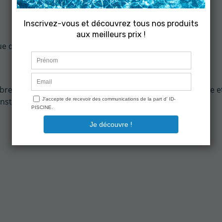
que de sur-consommation
re d'analyse et de dosage en ligne universelle, compacte e
stallation et un entretien facile, propre et rapide.