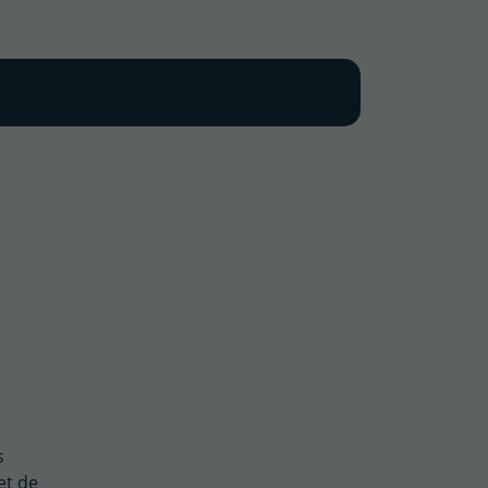
s
et de