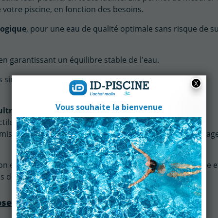
votre piscine, en fonction des besoins.
logique
, pour une eau de qualité optimale sans risque de su
en garantissant un équilibre stable de l'eau.
s simple, et son fonctionnement est fiable grâce à des
ultra
ergonomique
grâce à son interface utilisateur très
tactile de 4,3". Disposant également de nombreux logiciels
 mise en service et instructions pas-à-pas en cas de messag
n et l'intégration dans le local technique sont très simple e
 des espaces restreints.
oseuse Automatic PH BAYROL :