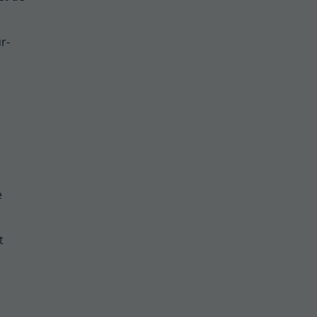
r-
e
t