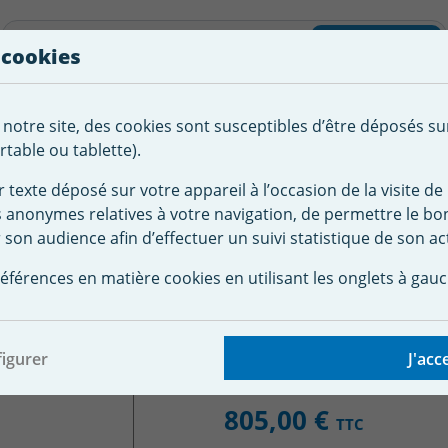
liste d'envies
Rechercher
 cookies
Créer
 notre site, des cookies sont susceptibles d’être déposés su
tement de
Robot
Chauffage &
Couverture
Autour de la
l'eau
Piscine
Désumi
Sécurité
piscine
table ou tablette).
r texte déposé sur votre appareil à l’occasion de la visite de 
s anonymes relatives à votre navigation, de permettre le b
seur & Régulateur automatiques
Pompe doseuse pH
Pompe
 son audience afin d’effectuer un suivi statistique de son act
euse piscine Automa
éférences en matière cookies en utilisant les onglets à gauc
igurer
J'acc
805,00 €
TTC