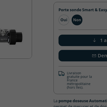
Porte sonde Smart & Eas
Oui
Non
1 a
Dem
Livraison
gratuite pour la
France
métropolitaine
(hors îles).
La
pompe doseuse Automati
permet de mesurer et de do