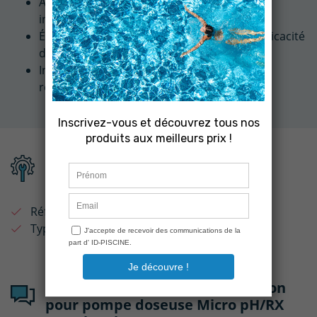
Assure une diffusion homogène du produit
injecté
Évite les pertes de pression et optimise l'efficacité
de la pompe doseuse
Installation simple et rapide, même en
remplacement
Fiche technique
Référence :
11.100.205
Type de produit :
Clapet
Avis clients sur : Clapet d'injection
pour pompe doseuse Micro pH/RX