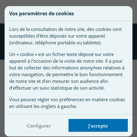
une
0
Vos paramètres de cookies
liste
Vous
Créer une nouvelle liste
devez
d'envies
Lors de la consultation de notre site, des cookies sont
être
Clapet d'injection pour
susceptibles d’être déposés sur votre appareil
connecté
pompe doseuse Micro
Nom de
(ordinateur, téléphone portable ou tablette).
pour
pH/RX Astralpool
la liste
ajouter
Un « cookie » est un fichier texte déposé sur votre
d'envies
des
appareil à l’occasion de la visite de notre site. Il a pour
produits
but de collecter des informations anonymes relatives à
à
votre navigation, de permettre le bon fonctionnement
votre
de notre site et d’en mesurer son audience afin
d’effectuer un suivi statistique de son activité.
liste
d'envies.
r
Vous pouvez régler vos préférences en matière cookies
en utilisant les onglets à gauche.
r
Configurer
J'accepte
n
s