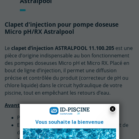
Astralpool
Clapet d'injection pour pompe doseuse
Micro pH/RX Astralpool
Le
clapet d’injection ASTRALPOOL 11.100.205
est une
pièce d’origine indispensable au bon fonctionnement
des pompes doseuses Micro pH et Micro RX. Placé en
bout de ligne d’injection, il permet une diffusion
précise et contrôlée du produit (correcteur de pH ou
chlore liquide) dans le circuit hydraulique de votre
piscine, tout en empêchant les retours d’eau.
Avantages :
Pièce d’origine : qualité et fiabilité garanties
Empêche les remontées d’eau dans le circuit de
dosage