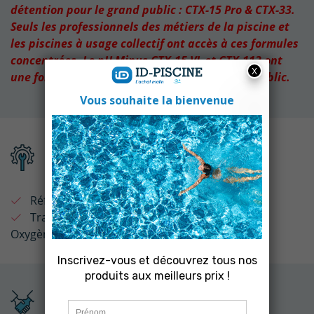
détention pour le grand public : CTX-15 Pro & CTX-33.
Seuls les professionnels des métiers de la piscine et
les piscines à usage collectif ont accès à ces formules
concentrées. Le pH Minus CTX-15 VL et CTX-113 ont
une formule adaptée pour la vente au grand public.
Fiche technique
Référence :
111320
Traitement Eau :
Anti Algues - Algicides
Oxygène
Produits associés