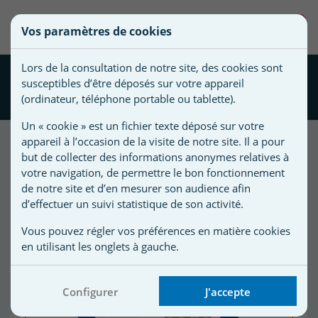
une
0
Vos paramètres de cookies
liste
Vous
Créer une nouvelle liste
devez
d'envies
Lors de la consultation de notre site, des cookies sont
être
TOP MULTIFONCTION CTX
susceptibles d’être déposés sur votre appareil
connecté
113 20L
Nom de
(ordinateur, téléphone portable ou tablette).
pour
la liste
ajouter
Un « cookie » est un fichier texte déposé sur votre
d'envies
des
appareil à l’occasion de la visite de notre site. Il a pour
produits
but de collecter des informations anonymes relatives à
à
votre navigation, de permettre le bon fonctionnement
votre
de notre site et d’en mesurer son audience afin
d’effectuer un suivi statistique de son activité.
liste
d'envies.
r
Vous pouvez régler vos préférences en matière cookies
en utilisant les onglets à gauche.
r
Configurer
J'accepte
n
s