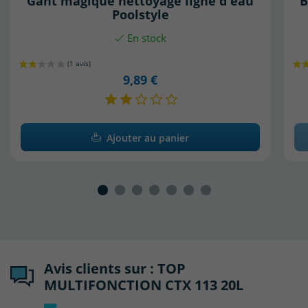
Gant magique nettoyage ligne d'eau
B
Poolstyle
En stock
9,89 €
Ajouter au panier
Avis clients sur : TOP
MULTIFONCTION CTX 113 20L