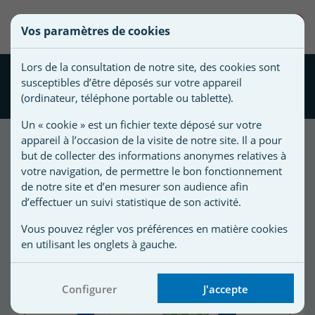
une
0
Vos paramètres de cookies
liste
Vous
Créer une nouvelle liste
devez
d'envies
Lors de la consultation de notre site, des cookies sont
être
TOP MULTIFONCTION CTX
susceptibles d’être déposés sur votre appareil
connecté
113 20L
Nom de
(ordinateur, téléphone portable ou tablette).
pour
la liste
ajouter
Un « cookie » est un fichier texte déposé sur votre
d'envies
des
appareil à l’occasion de la visite de notre site. Il a pour
produits
but de collecter des informations anonymes relatives à
à
votre navigation, de permettre le bon fonctionnement
votre
de notre site et d’en mesurer son audience afin
d’effectuer un suivi statistique de son activité.
liste
d'envies.
r
Vous pouvez régler vos préférences en matière cookies
en utilisant les onglets à gauche.
r
Configurer
J'accepte
n
s