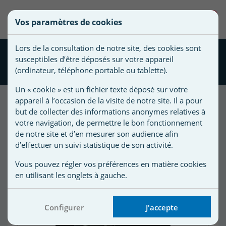
une
0
Vos paramètres de cookies
liste
Vous
Créer une nouvelle liste
devez
d'envies
Lors de la consultation de notre site, des cookies sont
être
Electrolyseur au sel Regul'
susceptibles d’être déposés sur votre appareil
connecté
IDOit + 50 avec cellule
Nom de
(ordinateur, téléphone portable ou tablette).
pour
la liste
ajouter
Un « cookie » est un fichier texte déposé sur votre
d'envies
des
appareil à l’occasion de la visite de notre site. Il a pour
produits
but de collecter des informations anonymes relatives à
à
votre navigation, de permettre le bon fonctionnement
votre
de notre site et d’en mesurer son audience afin
d’effectuer un suivi statistique de son activité.
liste
d'envies.
r
Vous pouvez régler vos préférences en matière cookies
en utilisant les onglets à gauche.
r
Configurer
J'accepte
n
s