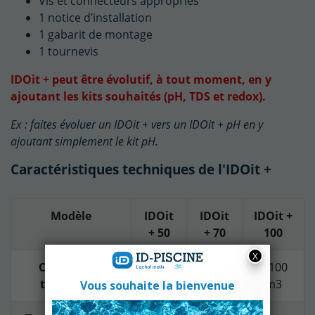
Vis et connecteurs appropriés
1 notice d’installation
1 gabarit de montage
1 tournevis
IDOit + peut être évolutif, à tout moment, en y
ajoutant les kits souhaités (pH, TDS et redox).
Ex : faites évoluer un IDOit + vers un IDOit + pH en y
ajoutant simplement le kit pH.
Caractéristiques techniques de l'IDOit +
Modèle
IDOit
IDOit
IDOit +
+ 50
+ 70
100
Capacité de
< 50
< 70
< 100
traitement
m3
m3
m3