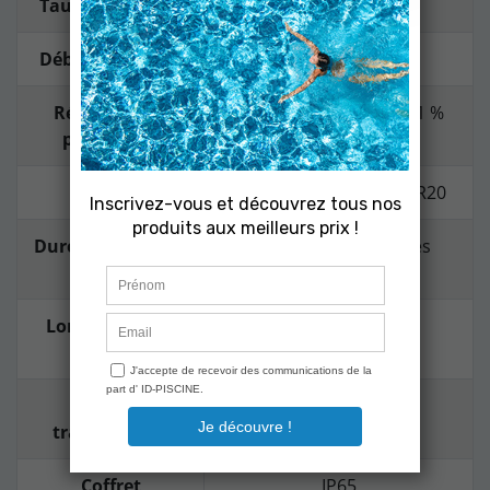
Taux de sel idéal
4 g/l
Débit maximum
30 m3/h
Réglage de la
0 à 100 % - par pas de 1 %
production
Cellule
CR10
CR16
CR20
Durée de vie de la
Minimum 5000 heures
cellule
suivant utilisation
Longueur de la
280 - 330 mm
cellule
Cellule
Oui
transparente
Coffret
IP65