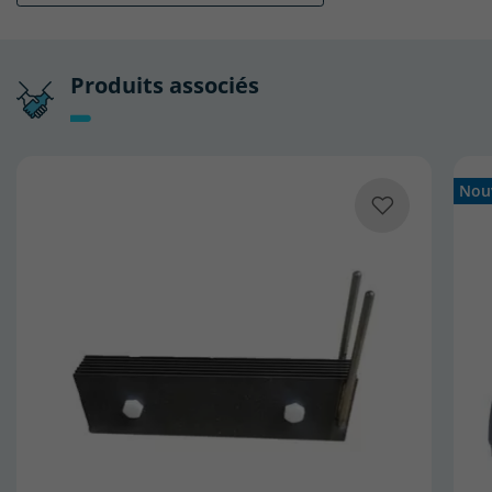
Produits associés
Nou