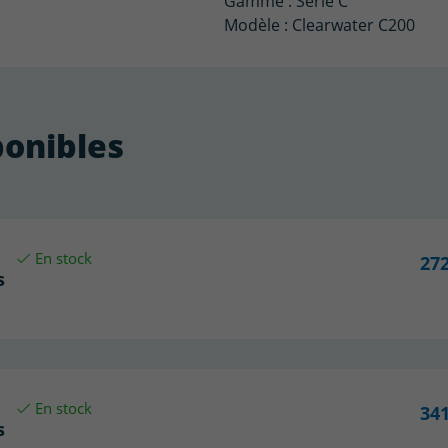
Gamme : Série C
Modèle : Clearwater C200
ponibles
En stock
272
s
En stock
341
s