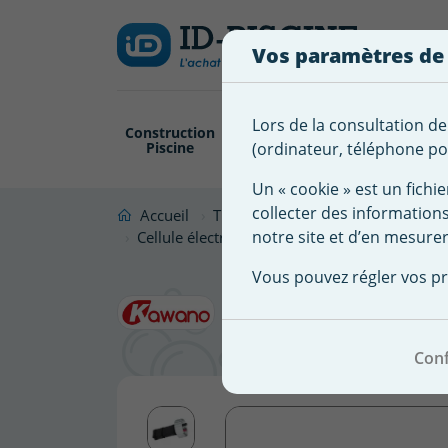
Créer
Connexion
Ajouter à ma 
une
Vos paramètres de
liste
Vous
devez
d'envies
être
Lors de la consultation de
Construction
Revêtement
Pompe
Trai
connecté
Piscine
Piscine
Filtration
(ordinateur, téléphone por
Nom de
pour
la liste
Un « cookie » est un fichie
ajouter
d'envies
collecter des information
des
Accueil
Traitement eau pour piscine
Ce
notre site et d’en mesurer
produits
Cellule électrolyseurs ZODIAC® CLEARWATER®
à
Cellule é
Vous pouvez régler vos pr
votre
liste
200 Fixati
d'envies.
Conf