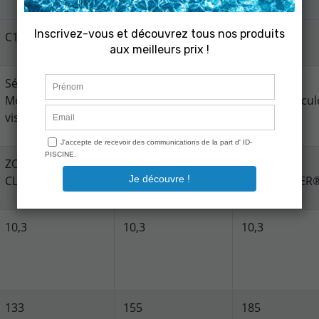
C170
C200
C250
Série C
Série C
Série C
Montage à culot à
Montage à culot à
Montage à cul
vis
vis
vis
ZODIAC®
ZODIAC®
ZODIAC®
CLEARWATER®
CLEARWATER®
CLEARWATER
10,3
10,3
10,3
133
155
185