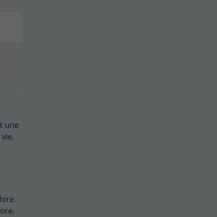
et une
vie,
lore.
lore.