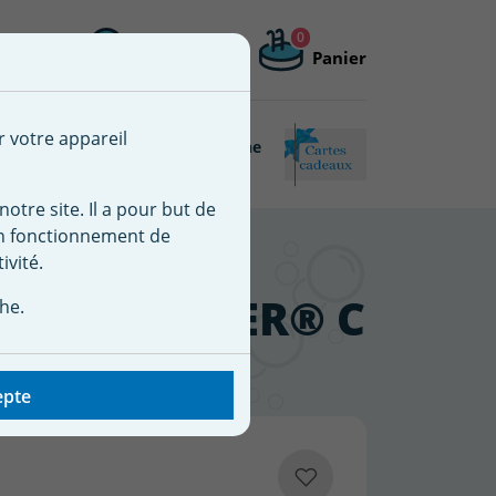
0
Me connecter
Mon compte
Panier
 une nouvelle liste
r votre appareil
Piscine
Matériel de piscine
Connectée
reconditionné
notre site. Il a pour but de
on fonctionnement de
ivité.
® CLEARWATER® C
he.
epte