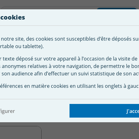
liste d'envies
Rechercher
 cookies
Créer
 notre site, des cookies sont susceptibles d’être déposés su
tement de
Robot
Chauffage &
Couverture
Autour de la
l'eau
Piscine
Désumi
Sécurité
piscine
table ou tablette).
r texte déposé sur votre appareil à l’occasion de la visite de 
s anonymes relatives à votre navigation, de permettre le b
llule Electrolyseur
Cellule Zodiac Clearwater
 son audience afin d’effectuer un suivi statistique de son act
 C 200 Fixation "Pas de Vis"
lectrolyseurs ZODIAC
éférences en matière cookies en utilisant les onglets à gauc
on "Pas de Vis"
igurer
J'acc