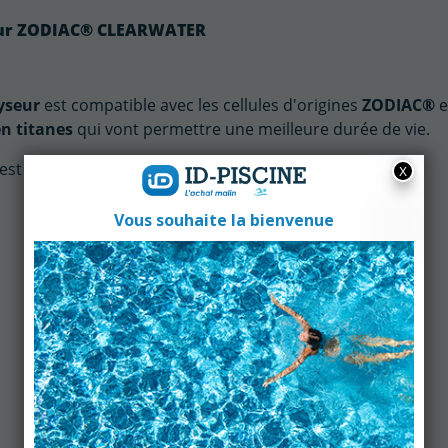
yseur ZODIAC® CLEARWATER
yseur
est compatible avec les cellules d'origines
ZODIAC®
e
en titanes
qui vont permettre une meilleure durée de vie.
est facile d'installation avec son
montage culot à vis.