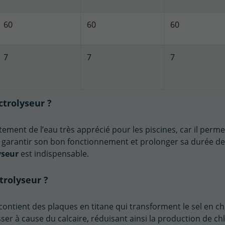
60
60
60
7
7
7
ctrolyseur ?
itement de l’eau très apprécié pour les piscines, car il perm
ur garantir son bon fonctionnement et prolonger sa durée de 
lyseur
est indispensable.
trolyseur ?
e contient des plaques en titane qui transforment le sel en ch
er à cause du calcaire, réduisant ainsi la production de ch