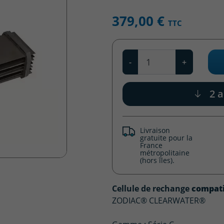
379,00 €
TTC
Qté
-
+
2 a
Livraison
gratuite pour la
France
métropolitaine
(hors îles).
Cellule de rechange
compati
ZODIAC® CLEARWATER®