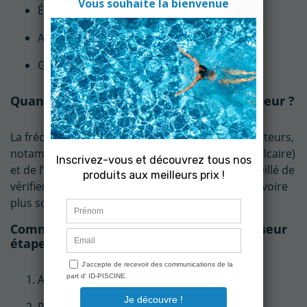
Éviter les pannes coûteuses
Allonger la durée de vie de la cellule
Garantir une eau saine et bien désinfectée
Quand nettoyer la cellule d’un électrolyseur ?
La fréquence d’entretien dépend de plusieurs facteurs,
notamment de la dureté de l’eau (présence de calcaire)
et de l’usage de la piscine. En général, il est conseillé de
vérifier et nettoyer la cellule
tous les 2 à 3 mois
, voire
plus souvent en cas d’eau dure.
Comment nettoyer sa cellule d’électrolyseur
étape par étape ?
Arrêtez la filtration et fermer les vannes
Retirer la cellule de son emplacement