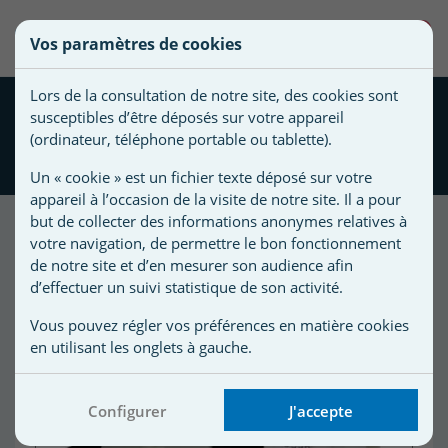
une
0
Vos paramètres de cookies
liste
Vous
Créer une nouvelle liste
devez
d'envies
Lors de la consultation de notre site, des cookies sont
être
Cellule électrolyseurs
susceptibles d’être déposés sur votre appareil
connecté
ZODIAC® CLEARWATER®
Nom de
(ordinateur, téléphone portable ou tablette).
pour
LM3 20 Cell
la liste
ajouter
Un « cookie » est un fichier texte déposé sur votre
d'envies
des
appareil à l’occasion de la visite de notre site. Il a pour
produits
but de collecter des informations anonymes relatives à
à
votre navigation, de permettre le bon fonctionnement
Promo !
votre
de notre site et d’en mesurer son audience afin
d’effectuer un suivi statistique de son activité.
liste
-150,00 €
d'envies.
r
Vous pouvez régler vos préférences en matière cookies
en utilisant les onglets à gauche.
r
Configurer
J'accepte
n
s