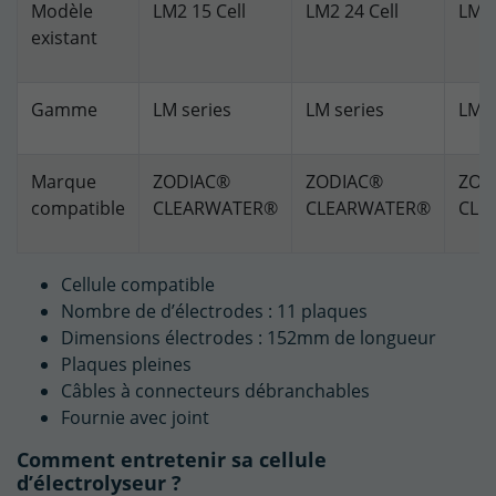
Modèle
LM2 15 Cell
LM2 24 Cell
LM2 
existant
Gamme
LM series
LM series
LM s
Marque
ZODIAC®
ZODIAC®
ZOD
compatible
CLEARWATER®
CLEARWATER®
CLE
Cellule compatible
Nombre de d’électrodes : 11 plaques
Dimensions électrodes : 152mm de longueur
Plaques pleines
Câbles à connecteurs débranchables
Fournie avec joint
Comment entretenir sa cellule
d’électrolyseur ?