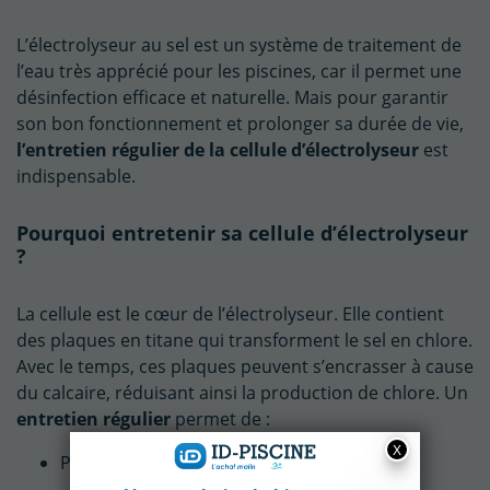
L’électrolyseur au sel est un système de traitement de
l’eau très apprécié pour les piscines, car il permet une
désinfection efficace et naturelle. Mais pour garantir
son bon fonctionnement et prolonger sa durée de vie,
l’entretien régulier de la cellule d’électrolyseur
est
indispensable.
Pourquoi entretenir sa cellule d’électrolyseur
?
La cellule est le cœur de l’électrolyseur. Elle contient
des plaques en titane qui transforment le sel en chlore.
Avec le temps, ces plaques peuvent s’encrasser à cause
du calcaire, réduisant ainsi la production de chlore. Un
entretien régulier
permet de :
Préserver les performances de l’appareil