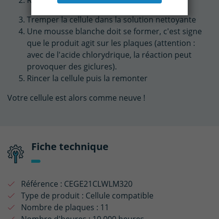
Tremper la cellule dans la solution nettoyante
Une mousse blanche doit se former, c'est signe
que le produit agit sur les plaques (attention :
avec de l'acide chlorydrique, la réaction peut
provoquer des giclures).
Rincer la cellule puis la remonter
Votre cellule est alors comme neuve !
Fiche technique
Référence :
CEGE21CLWLM320
Type de produit :
Cellule compatible
Nombre de plaques :
11
Nombre d'heures :
10 000 heures