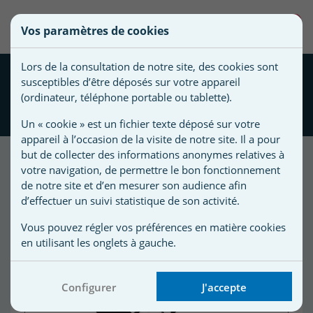
une
0
Vos paramètres de cookies
liste
Vous
Créer une nouvelle liste
devez
d'envies
Lors de la consultation de notre site, des cookies sont
être
Cellule électrolyseur
susceptibles d’être déposés sur votre appareil
connecté
compatible PARAMOUNT
Nom de
(ordinateur, téléphone portable ou tablette).
pour
35® noire
la liste
ajouter
Un « cookie » est un fichier texte déposé sur votre
d'envies
des
appareil à l’occasion de la visite de notre site. Il a pour
produits
but de collecter des informations anonymes relatives à
à
votre navigation, de permettre le bon fonctionnement
votre
de notre site et d’en mesurer son audience afin
d’effectuer un suivi statistique de son activité.
liste
d'envies.
r
Vous pouvez régler vos préférences en matière cookies
en utilisant les onglets à gauche.
r
Configurer
J'accepte
n
s