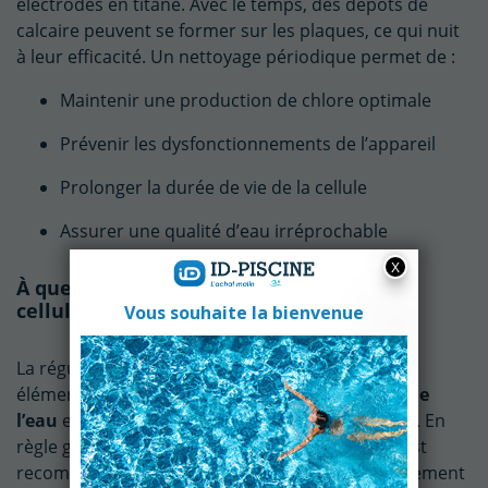
électrodes en titane. Avec le temps, des dépôts de
calcaire peuvent se former sur les plaques, ce qui nuit
à leur efficacité. Un nettoyage périodique permet de :
(1 avis)
Maintenir une production de chlore optimale
Prévenir les dysfonctionnements de l’appareil
Prolonger la durée de vie de la cellule
Assurer une qualité d’eau irréprochable
À quelle fréquence faut-il entretenir la
cellule ?
La régularité du nettoyage dépend de plusieurs
éléments, notamment de la
teneur en calcaire de
l’eau
et de la fréquence d’utilisation de la piscine. En
règle générale, un contrôle tous les
2 à 3 mois
est
recommandé. En présence d’une eau particulièrement