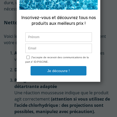
dure, un nettoyage plus fréquent peut s’avérer
nécessaire.
Nettoyage de la cellule : mode d’emploi
Voici les étapes à suivre pour nettoyer efficacement
votre cellule :
Arrêter le système de filtration
et fermer les
vannes concernées
Démonter la cellule
en toute sécurité
Plonger la cellule dans une solution
détartrante adaptée
Une réaction mousseuse indique que le produit
agit correctement
(attention si vous utilisez de
l’acide chlorhydrique : des projections sont
possibles, manipulez avec précaution).