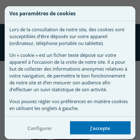
une
0
Vos paramètres de cookies
liste
Vous
Créer une nouvelle liste
devez
d'envies
Lors de la consultation de notre site, des cookies sont
être
Cellule électrolyseurs
susceptibles d’être déposés sur votre appareil
connecté
Compatible MONARCH®
(ordinateur, téléphone portable ou tablette).
Nom de
pour
ESR 200
la liste
ajouter
Un « cookie » est un fichier texte déposé sur votre
d'envies
des
appareil à l’occasion de la visite de notre site. Il a pour
produits
but de collecter des informations anonymes relatives à
à
votre navigation, de permettre le bon fonctionnement
de notre site et d’en mesurer son audience afin
votre
d’effectuer un suivi statistique de son activité.
liste
d'envies.
r
Vous pouvez régler vos préférences en matière cookies
en utilisant les onglets à gauche.
r
Configurer
J'accepte
n
s