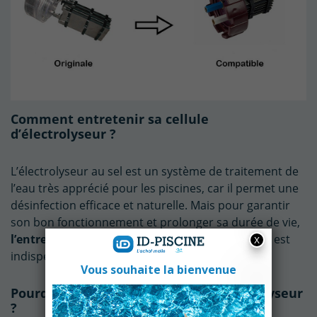
Comment entretenir sa cellule
d’électrolyseur ?
L’électrolyseur au sel est un système de traitement de
l’eau très apprécié pour les piscines, car il permet une
désinfection efficace et naturelle. Mais pour garantir
son bon fonctionnement et prolonger sa durée de vie,
l’entretien régulier de la cellule d’électrolyseur
est
indispensable.
Pourquoi entretenir sa cellule d’électrolyseur
?