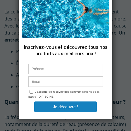
La cellule est le cœur de l’électrolyseur. Elle contient
des plaques en titane qui transforment le sel en chlore.
Avec le temps, ces plaques peuvent s’encrasser à cause
du calcaire, réduisant ainsi la production de chlore. Un
entretien régulier
permet de :
Préserver les performances de l’appareil
Éviter les pannes coûteuses
Allonger la durée de vie de la cellule
Garantir une eau saine et bien désinfectée
Quand nettoyer la cellule d’un électrolyseur ?
La fréquence d’entretien dépend de plusieurs facteurs,
notamment de la dureté de l’eau (présence de calcaire)