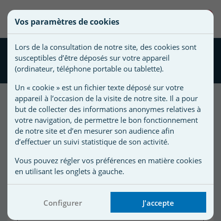
une
0
Vos paramètres de cookies
liste
Vous
Créer une nouvelle liste
devez
d'envies
Lors de la consultation de notre site, des cookies sont
être
Brosse parois Shark Line
susceptibles d’être déposés sur votre appareil
connecté
330 mm
Nom de
(ordinateur, téléphone portable ou tablette).
pour
la liste
ajouter
Un « cookie » est un fichier texte déposé sur votre
d'envies
des
appareil à l’occasion de la visite de notre site. Il a pour
produits
but de collecter des informations anonymes relatives à
à
votre navigation, de permettre le bon fonctionnement
votre
de notre site et d’en mesurer son audience afin
d’effectuer un suivi statistique de son activité.
liste
d'envies.
r
Vous pouvez régler vos préférences en matière cookies
en utilisant les onglets à gauche.
r
Configurer
J'accepte
n
s