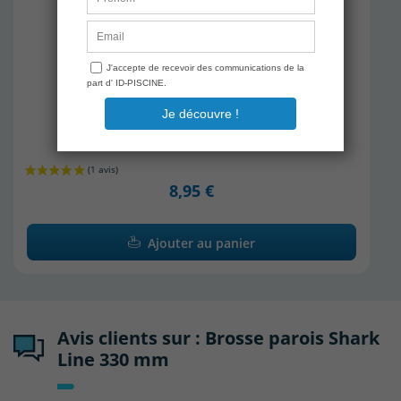
TOUCAN
Gomme Magique Pool'Gom
En stock
8,95 €
Ajouter au panier
Avis clients sur : Brosse parois Shark
Line 330 mm