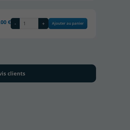
,00 €
-
+
Ajouter au panier
vis clients