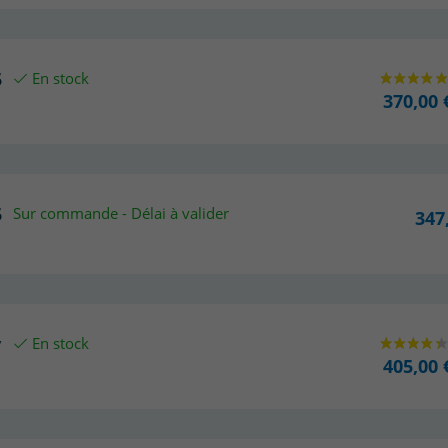
5
En stock
370,00 
5
Sur commande - Délai à valider
347
v
En stock
405,00 