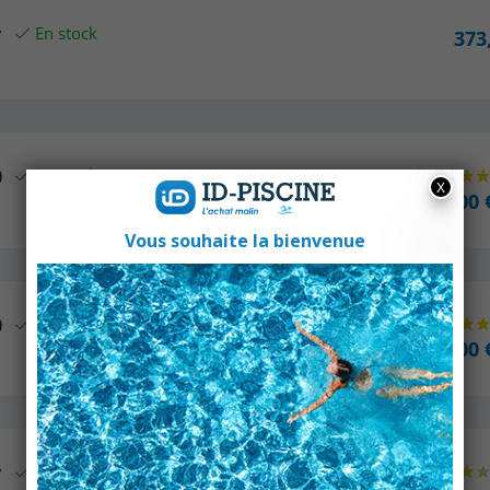
v
En stock
373
0
En stock
433,00 
0
En stock
399,00 
v
En stock