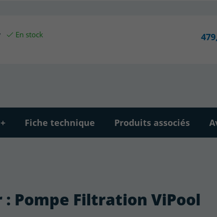
v
En stock
479
 +
Fiche technique
Produits associés
A
r : Pompe Filtration ViPool