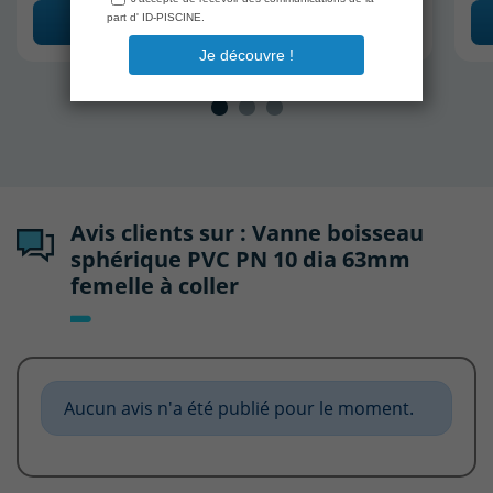
Ajouter au panier
Avis clients sur : Vanne boisseau
sphérique PVC PN 10 dia 63mm
femelle à coller
Aucun avis n'a été publié pour le moment.