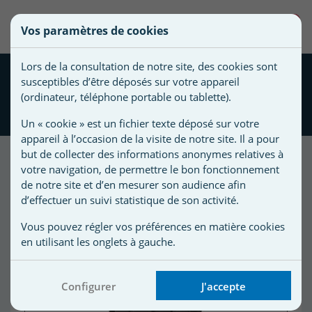
une
0
Vos paramètres de cookies
liste
Vous
Créer une nouvelle liste
devez
d'envies
Lors de la consultation de notre site, des cookies sont
être
Vanne boisseau sphérique
susceptibles d’être déposés sur votre appareil
connecté
PVC PN 10 dia 63mm
Nom de
(ordinateur, téléphone portable ou tablette).
pour
femelle à coller
la liste
ajouter
Un « cookie » est un fichier texte déposé sur votre
d'envies
des
appareil à l’occasion de la visite de notre site. Il a pour
produits
but de collecter des informations anonymes relatives à
à
votre navigation, de permettre le bon fonctionnement
votre
de notre site et d’en mesurer son audience afin
d’effectuer un suivi statistique de son activité.
liste
d'envies.
r
Vous pouvez régler vos préférences en matière cookies
en utilisant les onglets à gauche.
r
Configurer
J'accepte
n
s