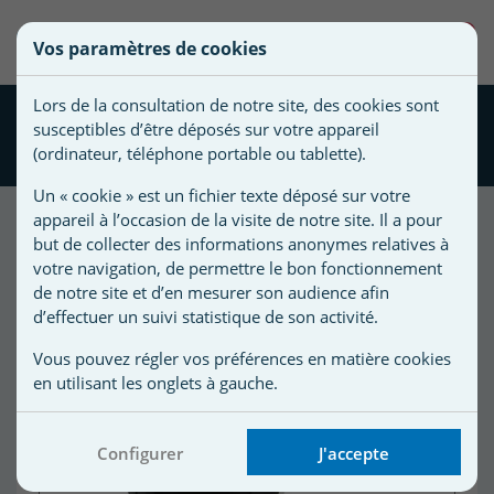
une
0
Vos paramètres de cookies
liste
Vous
Créer une nouvelle liste
devez
d'envies
Lors de la consultation de notre site, des cookies sont
être
Surpresseur AstralCom DAB
susceptibles d’être déposés sur votre appareil
connecté
1 cv Tri Noir
Nom de
(ordinateur, téléphone portable ou tablette).
pour
la liste
ajouter
Un « cookie » est un fichier texte déposé sur votre
d'envies
des
appareil à l’occasion de la visite de notre site. Il a pour
produits
but de collecter des informations anonymes relatives à
Promo !
à
votre navigation, de permettre le bon fonctionnement
votre
de notre site et d’en mesurer son audience afin
-20,00 €
d’effectuer un suivi statistique de son activité.
liste
d'envies.
r
Vous pouvez régler vos préférences en matière cookies
en utilisant les onglets à gauche.
r
Configurer
J'accepte
n
s