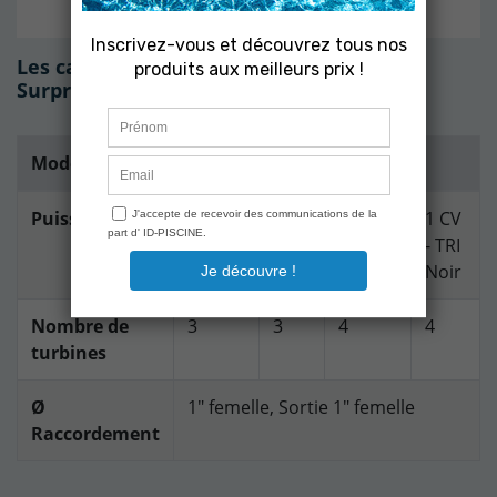
(5 avis)
Les caractéristiques techniques du
Surpresseur AstralCom DAB 1 cv Tri Noir
Modèle
ASTRALCOM DAB
Puissance
0,75
0,75
1 CV -
1 CV
CV -
CV -
MONO
- TRI
MONO
TRI
Noir
Noir
Nombre de
3
3
4
4
turbines
Ø
1" femelle, Sortie 1" femelle
Raccordement