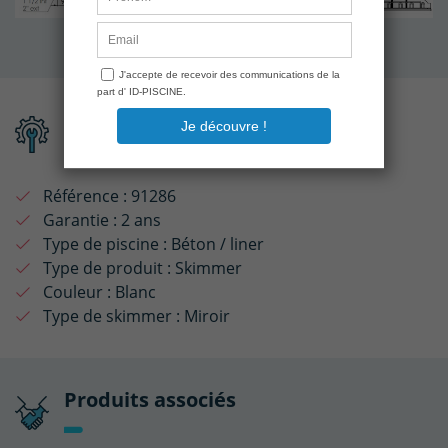
Fiche technique
Référence :
91286
Garantie :
2 ans
Type de piscine :
Béton / liner
Type de produit :
Skimmer
Couleur :
Blanc
Type de skimmer :
Miroir
Produits associés