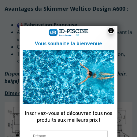
Avantages du Skimmer Weltico Design A600 :
Fabrication Française
Agrafes et colle ou vis fournies si besoin suivant la
version
Connexion possible à un trop plein
1 seul carton pour une meilleure identification,
stockage et protection du produit
Disponible en plusieurs coloris (gris foncé, gris clair,
beige) sur demande.
Dimensions :