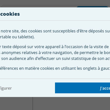
liste d'envies
Rechercher
 cookies
Créer
 notre site, des cookies sont susceptibles d’être déposés su
tement de
Robot
Chauffage &
Couverture
Autour de la
l'eau
Piscine
Désumi
Sécurité
piscine
table ou tablette).
r texte déposé sur votre appareil à l’occasion de la visite de 
s anonymes relatives à votre navigation, de permettre le b
celler piscine
Skimmer
Skimmer Weltico A400 Design béton
 son audience afin d’effectuer un suivi statistique de son act
eltico A400 Design
éférences en matière cookies en utilisant les onglets à gauc
er/coque
igurer
J'acc