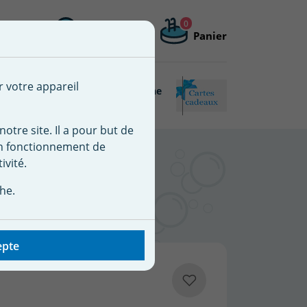
0
Me connecter
Mon compte
Panier
 une nouvelle liste
r votre appareil
Piscine
Matériel de piscine
Connectée
reconditionné
notre site. Il a pour but de
on fonctionnement de
/liner/coque
ivité.
he.
epte