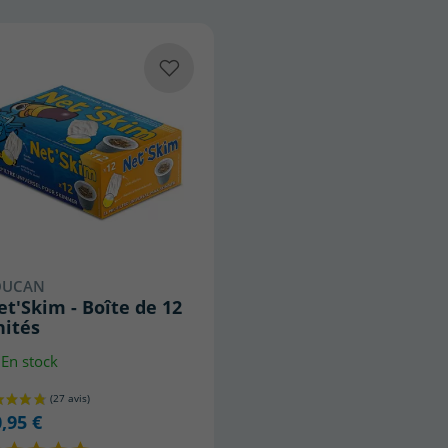
OUCAN
t'Skim - Boîte de 12
nités
En stock
,95 €