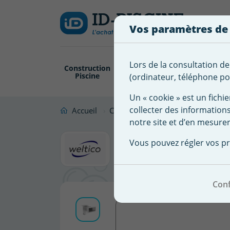
Créer
Connexion
Ajouter à ma 
une
Vos paramètres de
liste
Vous
devez
d'envies
être
Lors de la consultation de
Construction
Revêtement
Pompe
Trai
connecté
Piscine
Piscine
Filtration
(ordinateur, téléphone por
Nom de
pour
la liste
ajouter
Un « cookie » est un fichie
d'envies
des
collecter des information
Accueil
Construction Piscine
Pièces à s
produits
notre site et d’en mesurer
Skimmer W
à
Vous pouvez régler vos pr
votre
béton/lin
liste
d'envies.
Conf