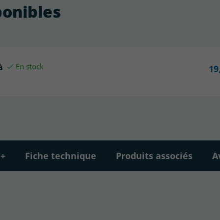
ponibles
à
En stock
19
 +
Fiche technique
Produits associés
A