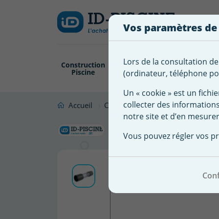
Créer
Connexion
Ajouter à ma 
une
Vos paramètres de
liste
Vous
devez
d'envies
être
Lors de la consultation de
Construction
Revêtement
Pompe
Trai
connecté
Piscine
Piscine
Filtration
(ordinateur, téléphone por
Nom de
pour
la liste
ajouter
Un « cookie » est un fichie
d'envies
des
collecter des information
Accueil
Construction Piscine
Plomberie
produits
notre site et d’en mesurer
Voyant de 
à
Vous pouvez régler vos pr
votre
liste
d'envies.
Conf