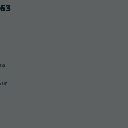
Ø63
ans
à un