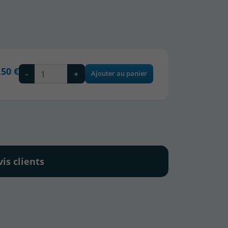
,50 €
-
+
Ajouter au panier
vis clients