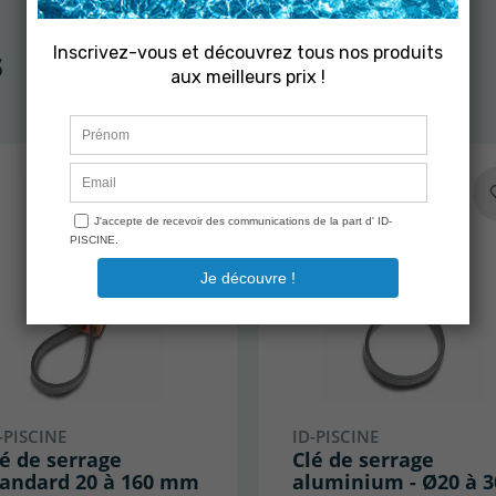
s
-PISCINE
ID-PISCINE
é de serrage
Clé de serrage
tandard 20 à 160 mm
aluminium - Ø20 à 3