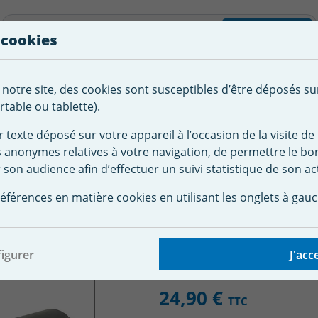
liste d'envies
Rechercher
 cookies
Créer
 notre site, des cookies sont susceptibles d’être déposés su
tement de
Robot
Chauffage &
Couverture
Autour de la
l'eau
Piscine
Désumi
Sécurité
piscine
table ou tablette).
r texte déposé sur votre appareil à l’occasion de la visite de 
s anonymes relatives à votre navigation, de permettre le b
 pour piscine
Raccords et pièces PVC
Voyant de contrôle P
 son audience afin d’effectuer un suivi statistique de son act
contrôle PVC Ø63 mm 
éférences en matière cookies en utilisant les onglets à gauc
igurer
J'acc
24,90 €
TTC