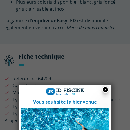
Plusieurs coloris disponible : blanc, gris foncé,
gris clair, sable et inox
La gamme d'
enjoliveur EasyLED
est disponible
également en version carré.
Merci de nous contacter.
Fiche technique
Référence :
64209
Garantie :
2 ans
Matière :
ABS
Type de revêtements :
Tous types de revêtements
Type de piscine :
Piscine Enterrée
Type de produit :
Enjoliveur
Projecteur