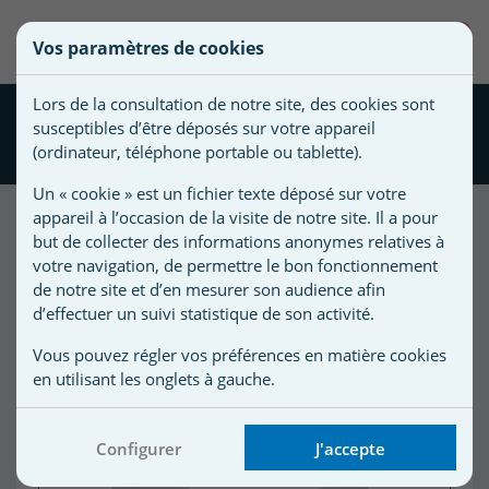
une
0
Vos paramètres de cookies
liste
Vous
Créer une nouvelle liste
devez
d'envies
Lors de la consultation de notre site, des cookies sont
être
Enjoliveur piscine EasyLED
susceptibles d’être déposés sur votre appareil
connecté
Ikone pour projecteur
Nom de
(ordinateur, téléphone portable ou tablette).
pour
la liste
ajouter
Un « cookie » est un fichier texte déposé sur votre
d'envies
des
appareil à l’occasion de la visite de notre site. Il a pour
produits
but de collecter des informations anonymes relatives à
à
votre navigation, de permettre le bon fonctionnement
votre
de notre site et d’en mesurer son audience afin
d’effectuer un suivi statistique de son activité.
liste
d'envies.
r
Vous pouvez régler vos préférences en matière cookies
en utilisant les onglets à gauche.
r
Configurer
J'accepte
n
s