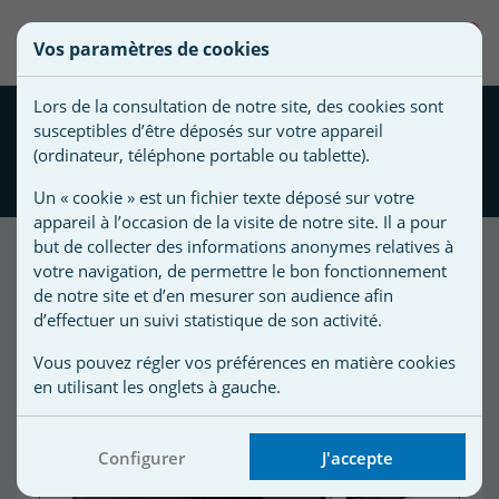
une
0
Vos paramètres de cookies
liste
Vous
Créer une nouvelle liste
devez
d'envies
Lors de la consultation de notre site, des cookies sont
être
Pompe Filtration piscine
susceptibles d’être déposés sur votre appareil
connecté
Pentair Ultra Flow Plus 1.5
Nom de
(ordinateur, téléphone portable ou tablette).
pour
cv Mono 22 m3/h
la liste
ajouter
Un « cookie » est un fichier texte déposé sur votre
d'envies
des
appareil à l’occasion de la visite de notre site. Il a pour
produits
but de collecter des informations anonymes relatives à
à
votre navigation, de permettre le bon fonctionnement
votre
de notre site et d’en mesurer son audience afin
d’effectuer un suivi statistique de son activité.
liste
d'envies.
r
Vous pouvez régler vos préférences en matière cookies
en utilisant les onglets à gauche.
r
Configurer
J'accepte
n
s