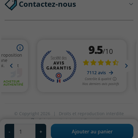
Contactez-nous
© Copyright 2026
|
Droits et reproduction interdite
Création site internet Greentic
|
Qté
Vos paramètres de cookies
-
+
Ajouter au panier