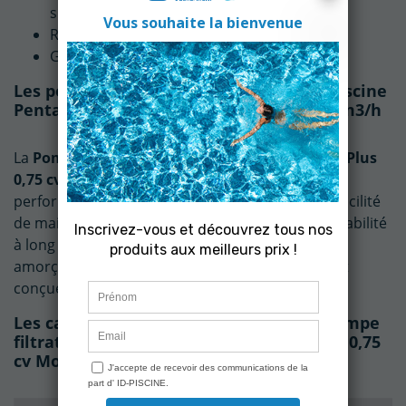
silencieux
Rapidité d'amorçage
Garantie 2 ans
Les points forts de la Pompe filtration piscine
Pentair Ultra Flow Plus 0,75 cv Mono 11 m3/h
La
Pompe filtration piscine Pentair Ultra Flow Plus
0,75 cv Mono 11 m3/h
peut se targuer de
performances éco-énergétiques, d'une grande facilité
de maintenance et d'utilisation ainsi que d'une fiabilité
à long terme. Exceptionnellement silencieuse, à
amorçage rapide et polyvalente, cette pompe est
conçue pour dépasser toutes vos attentes.
(2 avis)
Les caractéristiques techniques de la Pompe
filtration piscine Pentair Ultra Flow Plus 0,75
cv Mono 11 m3/h