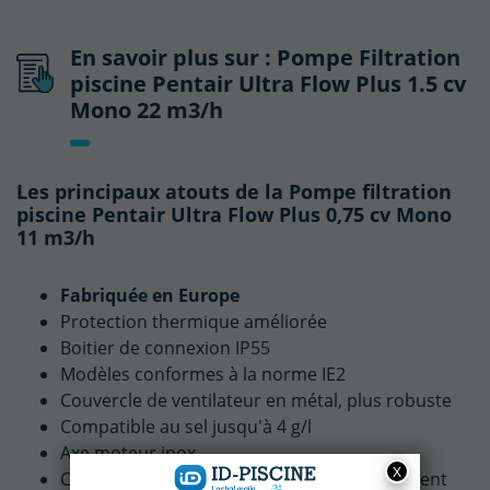
En savoir plus sur : Pompe Filtration
piscine Pentair Ultra Flow Plus 1.5 cv
Mono 22 m3/h
Les principaux atouts de la Pompe filtration
piscine Pentair Ultra Flow Plus 0,75 cv Mono
11 m3/h
Fabriquée en Europe
Protection thermique améliorée
Boitier de connexion IP55
Modèles conformes à la norme IE2
Couvercle de ventilateur en métal, plus robuste
Compatible au sel jusqu'à 4 g/l
Axe moteur inox
Corps à paroi épaisse pour un fonctionnement