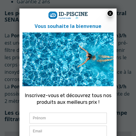
Garantie 2 ans
Les points forts de la Pompe filtration Astral
SENA 1,25 cv Tri 14 m3/h
La
Pompe filtration Astral SENA 1,25 cv Tri 14 m3/h
est une pompe auto-amorçante qui dispose d'un pré-
filtre d'une capacité de 2 litres permettant de retenir
les principaux débris, évitant ainsi leur entrée dans le
corps de la pompe. L'arbre moteur est en acier
inoxydable AISI-316, assurant une bonne résistance à la
corrosion et une durée de vie plus longue.
La
Pompe filtration Astral SENA 1,25 cv Tri 14 m3/h
possède une capacité d'auto-aspiration importante de
2 mètres, et ce, sans clapet de pied.
Les caractéristiques techniques de la Pompe
filtration Astral SENA 1,25 cv Tri 14 m3/h
(2 avis)