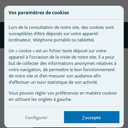
une
0
Vos paramètres de cookies
liste
Vous
Créer une nouvelle liste
devez
d'envies
Lors de la consultation de notre site, des cookies sont
être
Pompe Filtration Astral
susceptibles d’être déposés sur votre appareil
connecté
SENA 1,25 cv Tri 14 m3/h
Nom de
(ordinateur, téléphone portable ou tablette).
pour
la liste
ajouter
Un « cookie » est un fichier texte déposé sur votre
d'envies
des
appareil à l’occasion de la visite de notre site. Il a pour
produits
but de collecter des informations anonymes relatives à
à
votre navigation, de permettre le bon fonctionnement
votre
de notre site et d’en mesurer son audience afin
d’effectuer un suivi statistique de son activité.
liste
d'envies.
r
Vous pouvez régler vos préférences en matière cookies
en utilisant les onglets à gauche.
r
Configurer
J'accepte
n
s