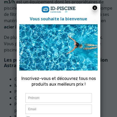
m3/h
est un équipement dont les propriétaires de
piscine apprécie. Performante et robuste, cette pompe
de filtration offre une longue durée de vie grâce à ses
matériaux résistant à la corrosion et son moteur en
acier inoxydable AISI-316
.
De plus, son fonctionnement est
ultra silencieux
.
Vous pourrez ainsi profiter paisiblement de votre
piscine durant la saison des baignades.
Les principaux atouts de la Pompe filtration
Astral NIAGARA 3 cv Mono 27 m3/h
(2 avis)
Grande résistance
Moteur de protection IP55
Préfiltre grande capacité
Corps de pompe en polypropylène
Pré-filtre avec couvercle transparent en
polycarbonate
Moteur silencieux