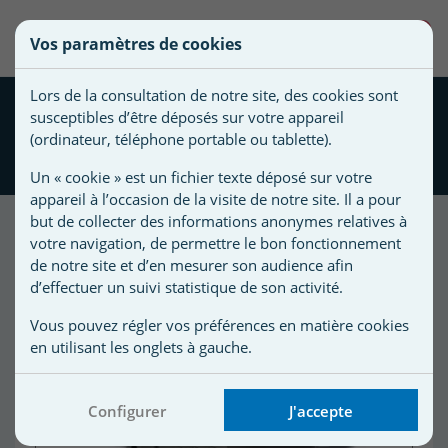
une
0
Vos paramètres de cookies
liste
Vous
Créer une nouvelle liste
devez
d'envies
Lors de la consultation de notre site, des cookies sont
être
Pompe filtration Astral
susceptibles d’être déposés sur votre appareil
connecté
NIAGARA 3 cv Mono 27
Nom de
(ordinateur, téléphone portable ou tablette).
pour
m3/h
la liste
ajouter
Un « cookie » est un fichier texte déposé sur votre
d'envies
des
appareil à l’occasion de la visite de notre site. Il a pour
produits
but de collecter des informations anonymes relatives à
à
votre navigation, de permettre le bon fonctionnement
votre
de notre site et d’en mesurer son audience afin
d’effectuer un suivi statistique de son activité.
liste
d'envies.
r
Vous pouvez régler vos préférences en matière cookies
en utilisant les onglets à gauche.
r
Configurer
J'accepte
n
s