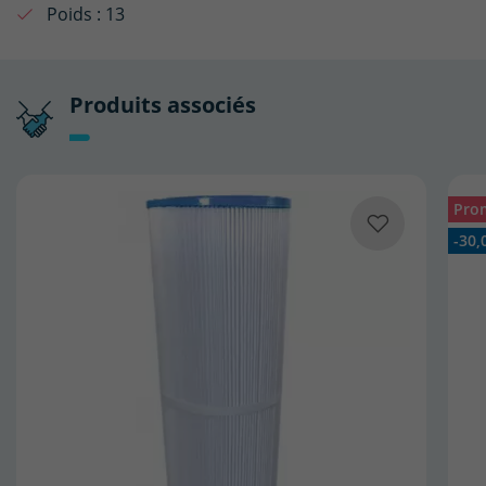
Poids :
13
Produits associés
Pro
-30,