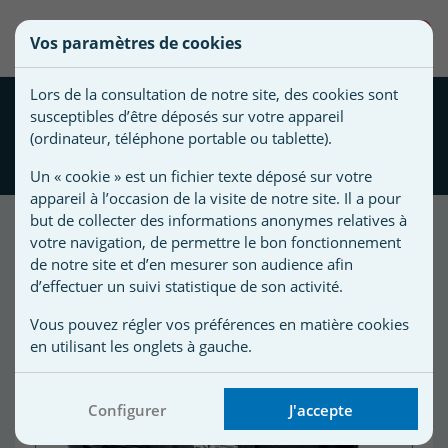
une
0
Vos paramètres de cookies
liste
Vous
Créer une nouvelle liste
devez
d'envies
Lors de la consultation de notre site, des cookies sont
être
Pompe à vitesse variable
susceptibles d’être déposés sur votre appareil
connecté
1CV SuperPump VSTD
(ordinateur, téléphone portable ou tablette).
Nom de
pour
Hayward
la liste
ajouter
Un « cookie » est un fichier texte déposé sur votre
d'envies
des
appareil à l’occasion de la visite de notre site. Il a pour
produits
but de collecter des informations anonymes relatives à
à
votre navigation, de permettre le bon fonctionnement
Promo !
de notre site et d’en mesurer son audience afin
votre
d’effectuer un suivi statistique de son activité.
liste
-120,00 €
d'envies.
r
Vous pouvez régler vos préférences en matière cookies
en utilisant les onglets à gauche.
r
Configurer
J'accepte
n
s