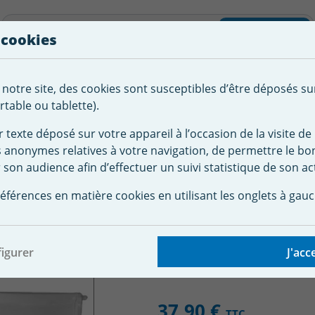
liste d'envies
Rechercher
 cookies
Créer
 notre site, des cookies sont susceptibles d’être déposés su
tement de
Robot
Chauffage &
Couverture
Autour de la
l'eau
Piscine
Désumi
Sécurité
piscine
table ou tablette).
r texte déposé sur votre appareil à l’occasion de la visite de 
s anonymes relatives à votre navigation, de permettre le b
celler piscine
Pièces détachées pièces à sceller
Volet skimm
 son audience afin d’effectuer un suivi statistique de son act
mmer 80305 WELTICO
éférences en matière cookies en utilisant les onglets à gauc
igurer
J'acc
37,90 €
TTC