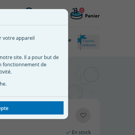
0
Me connecter
Mon compte
Panier
 une nouvelle liste
r votre appareil
Piscine
Matériel de piscine
Connectée
reconditionné
notre site. Il a pour but de
on fonctionnement de
er 80305 WELTICO
ivité.
he.
epte
En stock