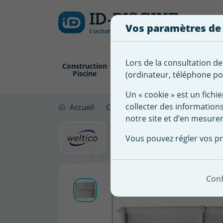
Créer
Connexion
Ajouter à ma 
une
Vos paramètres de
liste
Vous
devez
d'envies
être
Lors de la consultation de
Construction
Revêtement
Pompe
Trai
connecté
Piscine
Piscine
Filtration
(ordinateur, téléphone por
Nom de
pour
la liste
ajouter
Un « cookie » est un fichie
d'envies
des
collecter des information
Accueil
Construction Piscine
Pièces à s
produits
notre site et d’en mesurer
Volet ski
à
Vous pouvez régler vos pr
votre
liste
d'envies.
Conf