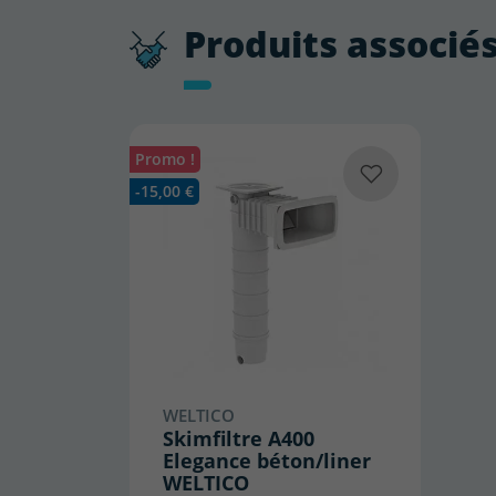
Produits associé
Promo !
-15,00 €
WELTICO
Skimfiltre A400
Elegance béton/liner
WELTICO