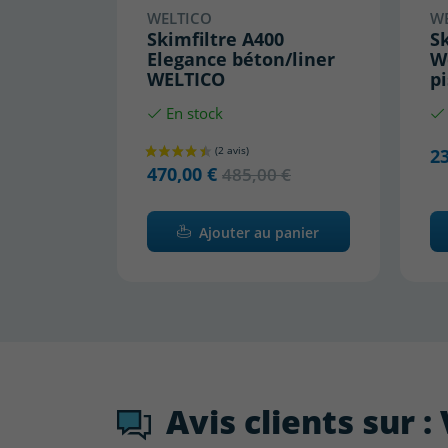
WELTICO
W
Skimfiltre A400
S
Elegance béton/liner
We
WELTICO
pi
En stock
23
470,00 €
485,00 €
Ajouter au panier
Avis clients sur