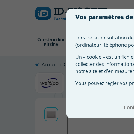
Créer
Connexion
Ajouter à ma 
une
Vos paramètres de
liste
Vous
devez
d'envies
être
Lors de la consultation de
Construction
Revêtement
Pompe
Trai
connecté
Piscine
Piscine
Filtration
(ordinateur, téléphone por
Nom de
pour
la liste
ajouter
Un « cookie » est un fichie
d'envies
des
collecter des information
Accueil
Construction Piscine
Pièces à s
produits
notre site et d’en mesurer
Volet ski
à
Vous pouvez régler vos pr
votre
liste
d'envies.
Conf