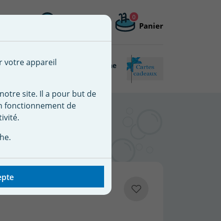
0
Me connecter
Mon compte
Panier
 une nouvelle liste
r votre appareil
Piscine
Matériel de piscine
Connectée
reconditionné
notre site. Il a pour but de
on fonctionnement de
er 62341 WELTICO
ivité.
he.
epte