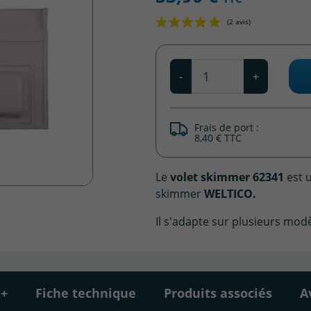
Qté
-
+
Frais de port :
8,40 € TTC
Le
volet skimmer 62341
est u
skimmer
WELTICO.
Il s'adapte sur plusieurs mo
 +
Fiche technique
Produits associés
A