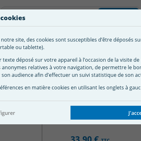
liste d'envies
Rechercher
 cookies
Créer
 notre site, des cookies sont susceptibles d’être déposés su
tement de
Robot
Chauffage &
Couverture
Autour de la
l'eau
Piscine
Désumi
Sécurité
piscine
table ou tablette).
r texte déposé sur votre appareil à l’occasion de la visite de 
s anonymes relatives à votre navigation, de permettre le b
celler piscine
Pièces détachées pièces à sceller
Volet skimm
 son audience afin d’effectuer un suivi statistique de son act
mmer 62341 WELTICO
éférences en matière cookies en utilisant les onglets à gauc
igurer
J'acc
33,90 €
TTC