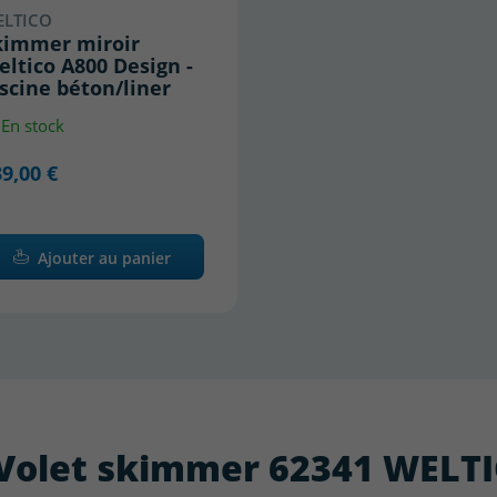
ELTICO
kimmer miroir
ltico A800 Design -
scine béton/liner
En stock
9,00 €
Ajouter au panier
 : Volet skimmer 62341 WELT