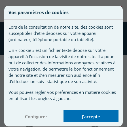
une
0
Vos paramètres de cookies
liste
Vous
Créer une nouvelle liste
devez
d'envies
Lors de la consultation de notre site, des cookies sont
être
Joint 4403010304
susceptibles d’être déposés sur votre appareil
connecté
Projecteur béton/liner
Nom de
(ordinateur, téléphone portable ou tablette).
pour
ASTRAL
la liste
ajouter
Un « cookie » est un fichier texte déposé sur votre
d'envies
des
appareil à l’occasion de la visite de notre site. Il a pour
produits
but de collecter des informations anonymes relatives à
à
votre navigation, de permettre le bon fonctionnement
votre
de notre site et d’en mesurer son audience afin
d’effectuer un suivi statistique de son activité.
liste
d'envies.
r
Vous pouvez régler vos préférences en matière cookies
en utilisant les onglets à gauche.
r
Configurer
J'accepte
n
s