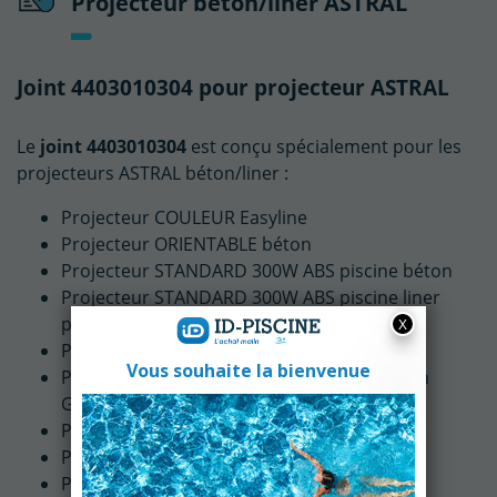
Projecteur béton/liner ASTRAL
Joint 4403010304 pour projecteur ASTRAL
Le
joint
4403010304
est conçu spécialement pour les
projecteurs ASTRAL béton/liner :
Projecteur COULEUR Easyline
Projecteur ORIENTABLE béton
Projecteur STANDARD 300W ABS piscine béton
Projecteur STANDARD 300W ABS piscine liner
préfabriquée
Projecteur LED LUMIPLUS fixation GLOBAL
Projecteur LED LUMIPLUS DC PAR56 fixation
GLOBAL
Projecteur LED PAR56 Standard béton NM
Projecteur immergé sur pied PAR56 300W
Projecteur ORIENTABLE OVALE