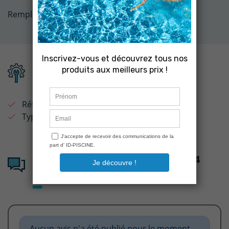
Remplace le
7211100110
de chez Astral.
Fiche technique
Référence :
4403010304
Type de produit :
Joint
Avis clients sur : Joint 4403010304
Projecteur béton/liner ASTRAL
Aucun avis n'a été publié pour le moment.