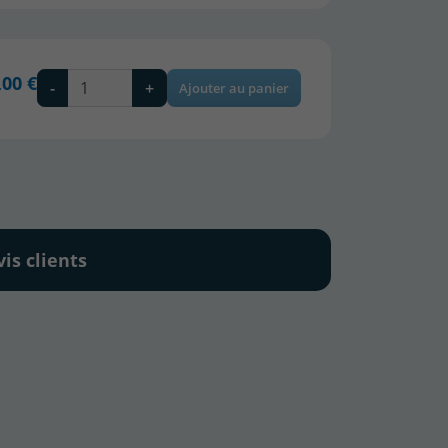
,00 €
-
+
Ajouter au panier
vis clients