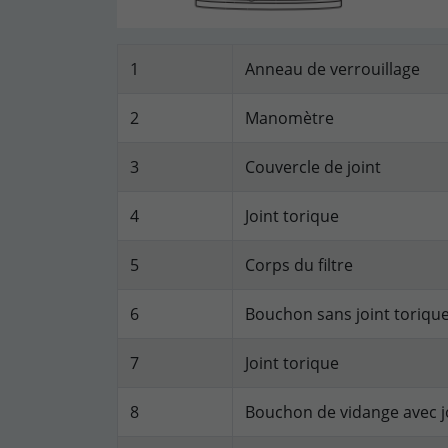
1
Anneau de verrouillage
2
Manomètre
3
Couvercle de joint
4
Joint torique
5
Corps du filtre
6
Bouchon sans joint torique
7
Joint torique
8
Bouchon de vidange avec j