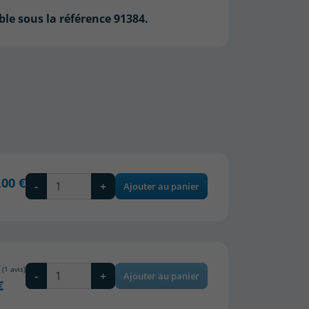
ble sous la référence
91384
.
,00 €
-
+
Ajouter au panier
-
+
Ajouter au panier
€