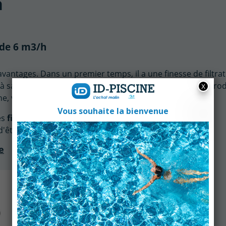
h
 de 6 m3/h
vantages. Dans un premier temps, il a une finesse de filtra
e à sable. Vous utiliserez également beaucoup moins de prod
ine, vous ferez donc des économies.
es
filtres à cartouche
, car les saletés se colmatent plus
d'être nettoyés plus souvent.
e