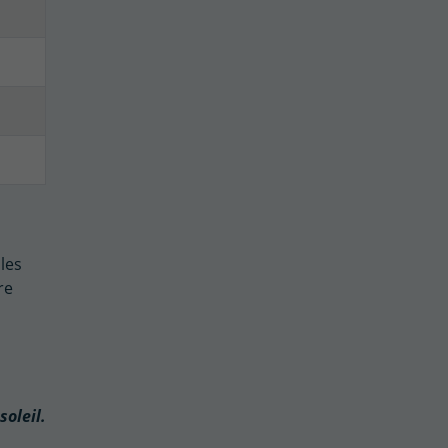
les
re
soleil.