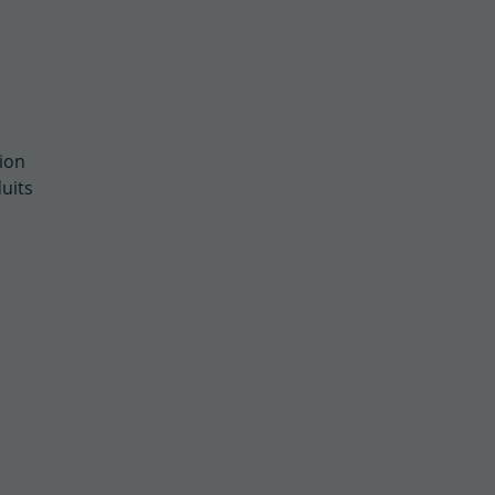
tion
uits