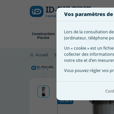
Créer
Connexion
Ajouter à ma 
une
Vos paramètres de
liste
Vous
devez
d'envies
être
Lors de la consultation de
Construction
Revêtement
Pompe
Trai
connecté
Piscine
Piscine
Filtration
(ordinateur, téléphone por
Nom de
pour
la liste
Un « cookie » est un fichie
ajouter
d'envies
collecter des information
des
Accueil
Système Filtration Piscine
Filtr
notre site et d’en mesurer
produits
Filtre à c
à
Vous pouvez régler vos pr
votre
liste
d'envies.
Conf
Promo !
-26,00 €