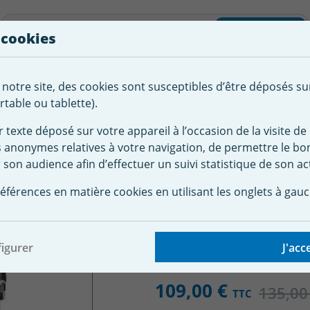
liste d'envies
Rechercher
 cookies
Créer
 notre site, des cookies sont susceptibles d’être déposés su
tement de
Robot
Chauffage &
Couverture
Autour de la
l'eau
Piscine
Désumi
Sécurité
piscine
table ou tablette).
r texte déposé sur votre appareil à l’occasion de la visite de 
s anonymes relatives à votre navigation, de permettre le b
e à cartouches
Filtre à cartouche - mono cartouche 6 m3/h
 son audience afin d’effectuer un suivi statistique de son act
artouche - mono carto
éférences en matière cookies en utilisant les onglets à gauc
igurer
J'acc
109,00 €
135,00
TTC