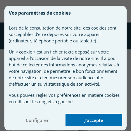
une
0
Vos paramètres de cookies
liste
Vous
Créer une nouvelle liste
devez
d'envies
Lors de la consultation de notre site, des cookies sont
être
Bonde de fond Ø290 mm -
susceptibles d’être déposés sur votre appareil
connecté
Spécial liner Astralpool
Nom de
(ordinateur, téléphone portable ou tablette).
pour
la liste
ajouter
Un « cookie » est un fichier texte déposé sur votre
d'envies
des
appareil à l’occasion de la visite de notre site. Il a pour
produits
but de collecter des informations anonymes relatives à
Promo !
à
votre navigation, de permettre le bon fonctionnement
votre
de notre site et d’en mesurer son audience afin
-10,00 €
d’effectuer un suivi statistique de son activité.
liste
d'envies.
r
Vous pouvez régler vos préférences en matière cookies
en utilisant les onglets à gauche.
r
Configurer
J'accepte
n
s