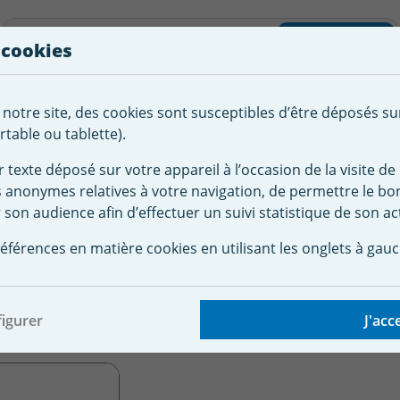
liste d'envies
Rechercher
 cookies
Créer
 notre site, des cookies sont susceptibles d’être déposés su
tement de
Robot
Chauffage &
Couverture
Autour de la
l'eau
Piscine
Désumi
Sécurité
piscine
table ou tablette).
r texte déposé sur votre appareil à l’occasion de la visite de 
s anonymes relatives à votre navigation, de permettre le b
celler piscine
Bonde de fond
 son audience afin d’effectuer un suivi statistique de son act
liners et préfabriqués - Astralpool
ond Ø 200 mm avec gr
éférences en matière cookies en utilisant les onglets à gauc
préfabriqués - Astralpo
igurer
J'acc