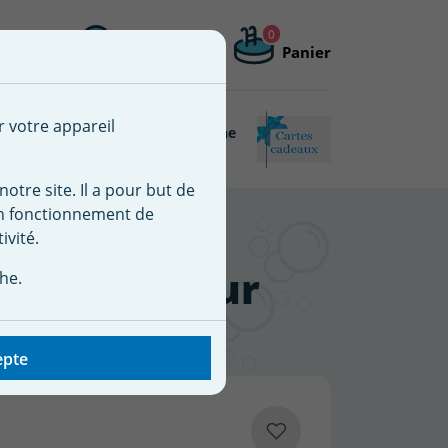
0
Me connecter
Mon compte
Panier
 une nouvelle liste
r votre appareil
Piscine
Matériel de piscine
Connectée
reconditionné
notre site. Il a pour but de
on fonctionnement de
ivité.
ille ABS pour
he.
ol
epte