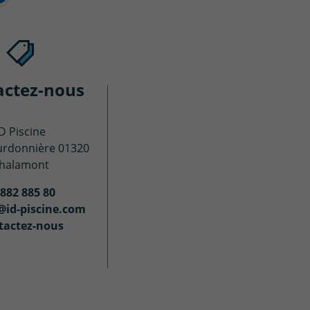
actez-nous
ID Piscine
urdonnière 01320
halamont
 882 885 80
@id-piscine.com
tactez-nous