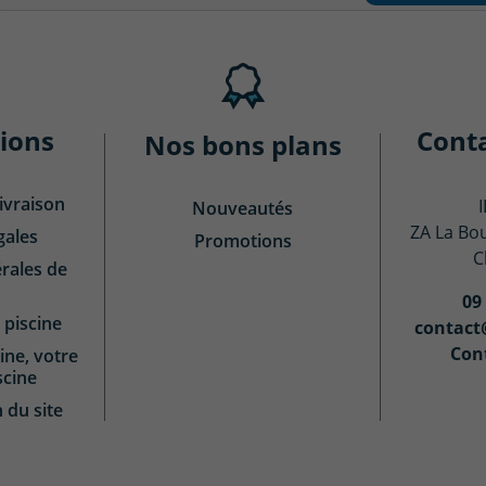
ions
Cont
Nos bons plans
ivraison
Nouveautés
ZA La Bo
gales
Promotions
C
rales de
09
 piscine
contact
Con
ine, votre
scine
n du site