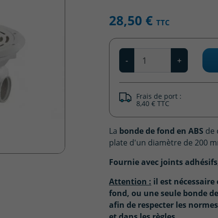
28,50 €
TTC
Qté
-
+
Frais de port :
8,40 € TTC
La
bonde de fond en ABS
de 
plate d'un diamètre de 200 
Fournie avec joints adhésifs,
Attention :
il est nécessaire 
fond, ou une seule bonde d
afin de respecter les normes
et dans les règles.