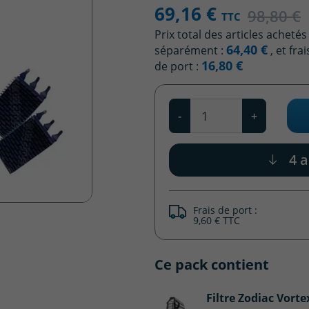
69,16 €
98,80 €
TTC
Prix total des articles achetés
64,40 €
séparément :
, et frai
16,80 €
de port :
Qté
-
+
4 a
Frais de port :
9,60 € TTC
Ce pack contient
Filtre Zodiac Vorte