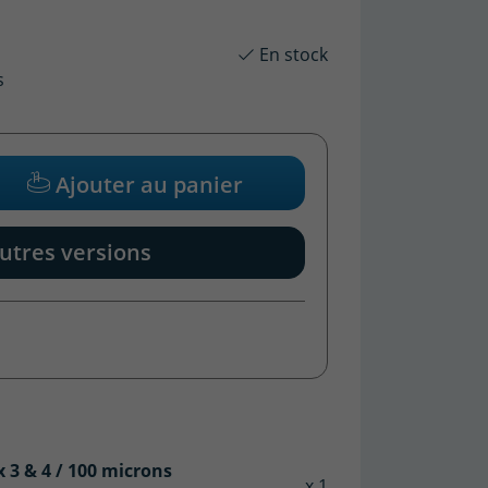
En stock
s
Ajouter au panier
utres versions
x 3 & 4 / 100 microns
x 1