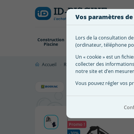
Créer
Connexion
Ajouter à ma 
une
Vos paramètres de
liste
Vous
devez
d'envies
être
Lors de la consultation de
Construction
Revêtement
Pompe
Trai
connecté
Piscine
Piscine
Filtration
(ordinateur, téléphone por
Nom de
pour
la liste
ajouter
Un « cookie » est un fichie
d'envies
des
collecter des information
Accueil
Robot Piscine
Accessoire robot
produits
notre site et d’en mesurer
Pack Filtr
à
Vous pouvez régler vos pr
votre
Vortex 4
liste
d'envies.
Conf
Promo !
-30%