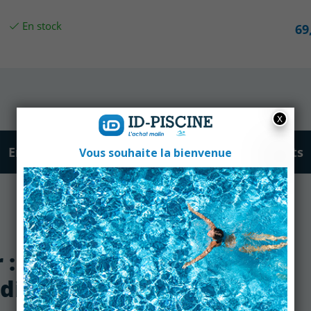
En stock
69
En savoir +
Fiche technique
Avis clients
 : Pack Filtre standard et
diac Vortex 4