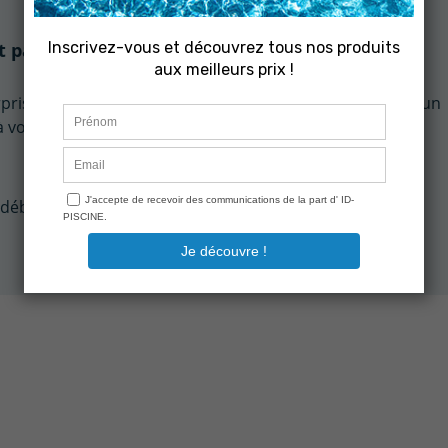
t paire de brosse pour Zodiac Vortex 4
prise et ne pas attendre si vous avez besoin d'effectuer un
votre filtre d'origine.
débris) et filtre gros débris.