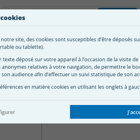
liste d'envies
Rechercher
 cookies
Créer
 notre site, des cookies sont susceptibles d’être déposés su
tement de
Robot
Chauffage &
Couverture
Autour de la
l'eau
Piscine
Désumi
Sécurité
piscine
table ou tablette).
r texte déposé sur votre appareil à l’occasion de la visite de 
s anonymes relatives à votre navigation, de permettre le b
 piscine
Accessoire robot Zodiac Baracuda
Pack Filtre stan
 son audience afin d’effectuer un suivi statistique de son act
e standard et Brosses 
éférences en matière cookies en utilisant les onglets à gauc
igurer
J'acc