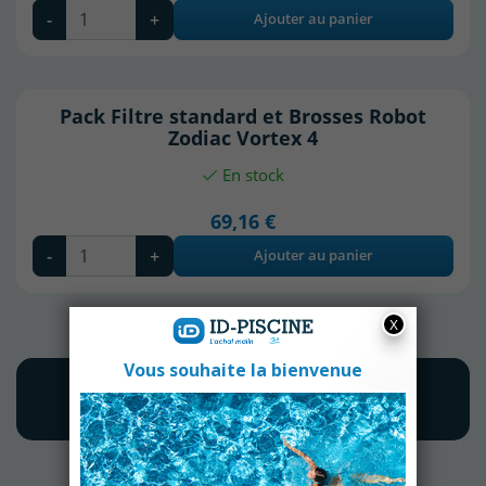
-
+
Ajouter au panier
Pack Filtre standard et Brosses Robot
Zodiac Vortex 4
En stock
69,16 €
-
+
Ajouter au panier
En savoir +
Fiche
Avis clients
technique