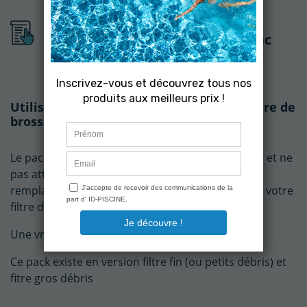
En savoir plus sur : Pack Filtre
standard et Brosses Robot Zodiac
Vortex 3
Utilisation du Pack Filtre Standard et paire de
brosse pour Zodiac Vortex 3
Le pack idéal pour gérer toute mauvaise surprise et ne
pas attendre si vous avez besoin d'effectuer un
remplacement en urgence. Filtre très identique à votre
filtre d'origine.
Une vraie garantie à petit prix.
Ce pack existe en version filtre fin (ou petits débris) et
fitre gros débris