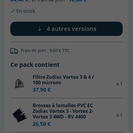
En stock
4 autres versions
(2 avis)
Frais de port : 9,60 € TTC
Ce pack contient
Filtre Zodiac Vortex 3 & 4 /
100 microns
x 1
37,90 €
Brosses à lamelles PVC EC
Zodiac Vortex 3 - Vortex 2-
x 1
Vortex 3 4WD - RV 4400
26,50 €