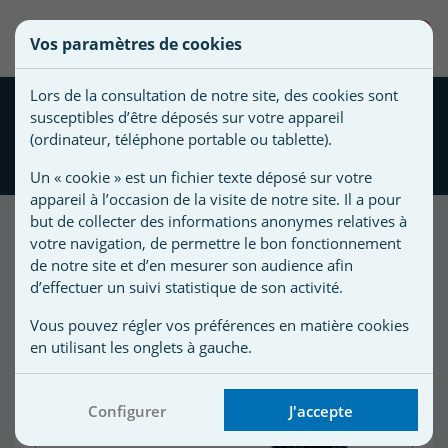
une
0
Vos paramètres de cookies
liste
Vous
Créer une nouvelle liste
devez
d'envies
Lors de la consultation de notre site, des cookies sont
être
Pack Filtre standard et
susceptibles d’être déposés sur votre appareil
connecté
Brosses Robot Zodiac
Nom de
(ordinateur, téléphone portable ou tablette).
pour
Vortex 3
la liste
ajouter
Un « cookie » est un fichier texte déposé sur votre
d'envies
des
appareil à l’occasion de la visite de notre site. Il a pour
produits
but de collecter des informations anonymes relatives à
à
votre navigation, de permettre le bon fonctionnement
Promo !
votre
de notre site et d’en mesurer son audience afin
d’effectuer un suivi statistique de son activité.
liste
-30%
d'envies.
r
Vous pouvez régler vos préférences en matière cookies
en utilisant les onglets à gauche.
r
Configurer
J'accepte
n
s