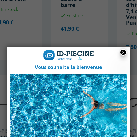
barre
d'h
En stock
7,4 
En stock
Ven
4,90 €
l'un
41,90 €
En
7,50
-PISCINE
ID-PISCINE
ID-P