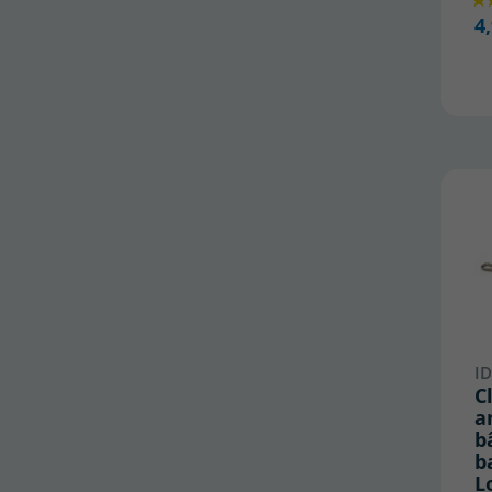
4
ID
C
a
b
b
L