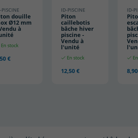
-PISCINE
ID-PISCINE
ID-P
iton douille
Piton
Pit
nox Ø12 mm
caillebotis
esc
 Vendu à
bâche hiver
bâc
'unité
piscine -
pisc
Vendu à
Ven
En stock
l'unité
l'un
,50 €
En stock
En
12,50 €
8,90