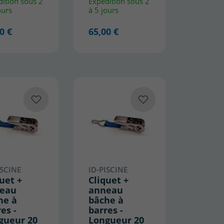
ition sous 2
Expédition sous 2
ours
à 5 jours
0 €
65,00 €
ISCINE
ID-PISCINE
uet +
Cliquet +
eau
anneau
he à
bâche à
es -
barres -
gueur 20
Longueur 20