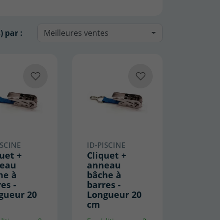
) par :
Meilleures ventes
ISCINE
ID-PISCINE
uet +
Cliquet +
eau
anneau
he à
bâche à
es -
barres -
gueur 20
Longueur 20
cm