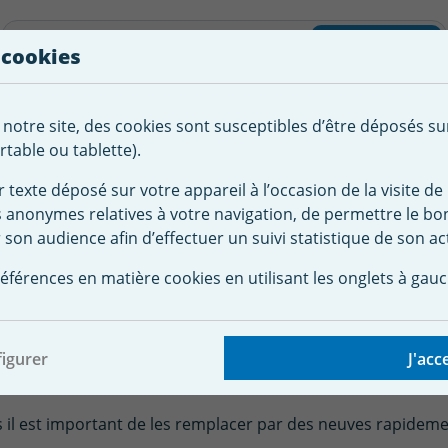
liste d'envies
Rechercher
 cookies
Créer
 notre site, des cookies sont susceptibles d’être déposés su
tement de
Robot
Chauffage &
Couverture
Autour de la
l'eau
Piscine
Désumi
Sécurité
piscine
table ou tablette).
r texte déposé sur votre appareil à l’occasion de la visite de 
s anonymes relatives à votre navigation, de permettre le b
rture de sécurité pour piscine
Bâche à barre piscine sur mesu
s couverture sécurité
 son audience afin d’effectuer un suivi statistique de son act
éférences en matière cookies en utilisant les onglets à gauc
 indispensable lorsqu'on est propriétaire de piscines. Elle i
igurer
J'acc
nt d'un moteur pour les couverture automatiques, cela impl
saires au bon fonctionnement de la couverture.
 il est important de les remplacer par des neuves rapidemen