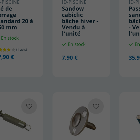
-PISCINE
ID-PISCINE
ID-P
lé de
Sandow
Pas
errage
cabiclic
san
tandard 20 à
bâche hiver -
bâc
60 mm
Vendu à
- V
l'unité
l'un
En stock
En stock
En
7,90 €
7,90 €
35,9