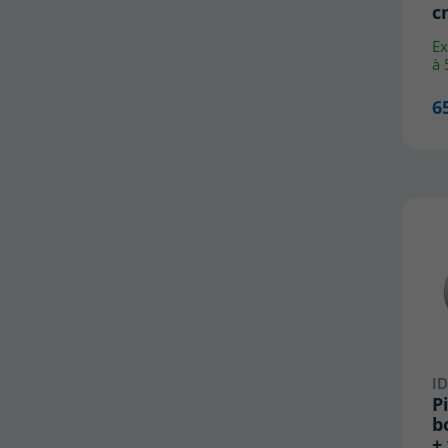
c
Ex
à 
6
ID
P
b
+