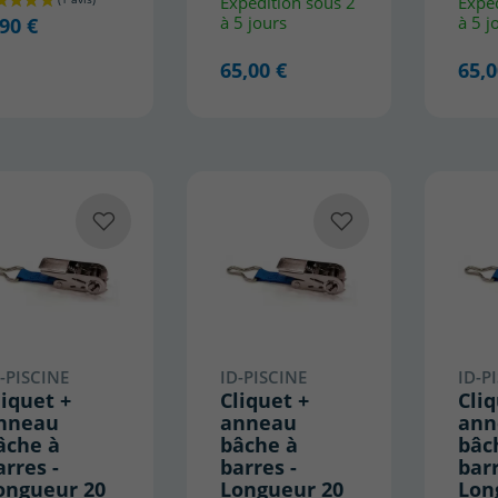
Expédition sous 2
Expéd
à 5 jours
à 5 j
,90 €
65,00 €
65,0
-PISCINE
ID-PISCINE
ID-P
liquet +
Cliquet +
Cliq
nneau
anneau
ann
âche à
bâche à
bâc
arres -
barres -
barr
ongueur 20
Longueur 20
Lon