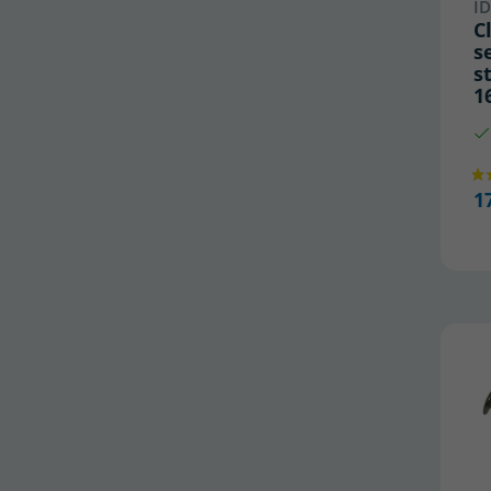
ID
C
s
s
1
1