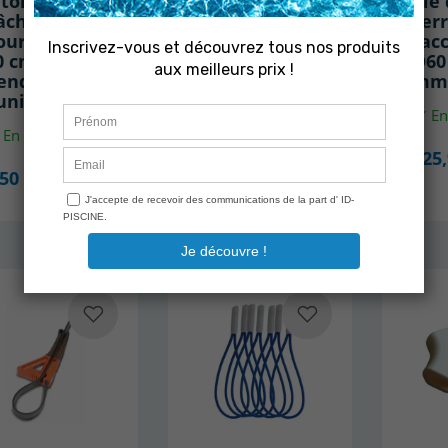
iton inox
Piton inox
Clé
âche piscine
bâche piscine
ser
our gazon
- Vendu à
racc
0 cm -
l'unité
Ø60
endu à
mm
En stock
'unité
En
En stock
7,90 €
125,
,50 €