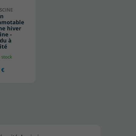
ISCINE
on
amotable
he hiver
ine -
du à
ité
 stock
 €