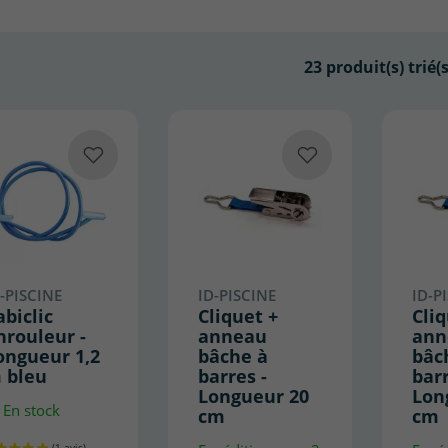
23
produit(s) trié(s
-PISCINE
ID-PISCINE
ID-P
abiclic
Cliquet +
Cliq
nrouleur -
anneau
ann
ongueur 1,2
bâche à
bâc
 bleu
barres -
barr
Longueur 20
Lon
En stock
cm
cm