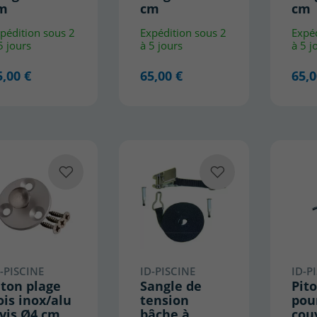
m
cm
cm
pédition sous 2
Expédition sous 2
Expéd
5 jours
à 5 jours
à 5 j
5,00 €
65,00 €
65,0
(1 avis)
-PISCINE
ID-PISCINE
ID-P
iton plage
Sangle de
Pit
ois inox/alu
tension
pou
 vis Ø4 cm
bâche à
cou