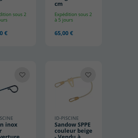
cm
ition sous 2
Expédition sous 2
ours
à 5 jours
0 €
65,00 €
ISCINE
ID-PISCINE
on inox
Sandow SPPE
r
couleur beige
verture
- Vendu à