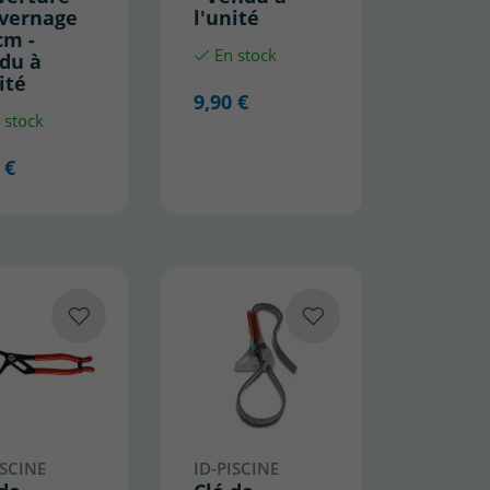
ivernage
l'unité
cm -
En stock
du à
ité
9,90 €
 stock
 €
ISCINE
ID-PISCINE