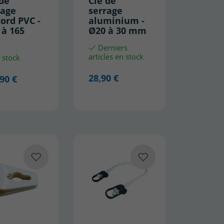
 de
Clé de
rage
serrage
ord PVC -
aluminium -
 à 165
Ø20 à 30 mm
Derniers
articles en stock
 stock
28,90 €
90 €