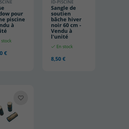
ISCINE
ID-PISCINE
se
Sangle de
dow pour
soutien
he piscine
bâche hiver
endu à
noir 60 cm -
ité
Vendu à
l'unité
 stock
En stock
0 €
8,50 €