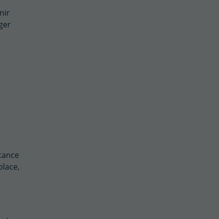
nir
ger
stance
place,