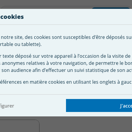
liste d'envies
Rechercher
 cookies
Créer
 notre site, des cookies sont susceptibles d’être déposés su
tement de
Robot
Chauffage &
Couverture
Autour de la
l'eau
Piscine
Désumi
Sécurité
piscine
table ou tablette).
r texte déposé sur votre appareil à l’occasion de la visite de 
s anonymes relatives à votre navigation, de permettre le b
rture de sécurité pour piscine
Bâche à barre piscine sur mesu
 son audience afin d’effectuer un suivi statistique de son act
Vendu à l'unité
 bâche piscine pour ga
éférences en matière cookies en utilisant les onglets à gauc
unité
igurer
J'acc