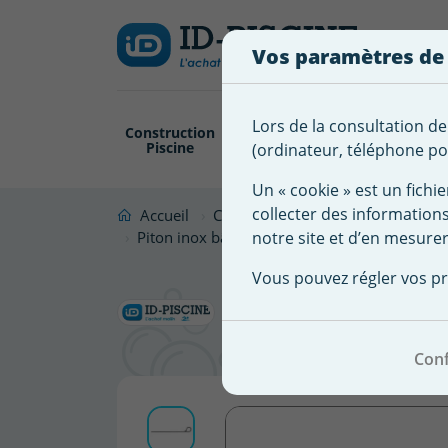
Créer
Connexion
Ajouter à ma 
une
Vos paramètres de
liste
Vous
devez
d'envies
être
Lors de la consultation de
Construction
Revêtement
Pompe
Trai
connecté
Piscine
Piscine
Filtration
(ordinateur, téléphone por
Nom de
pour
la liste
ajouter
Un « cookie » est un fichie
d'envies
des
collecter des information
Accueil
Couverture Abris Piscine
Couve
produits
notre site et d’en mesurer
Piton inox bâche piscine pour gazon 40 cm - 
à
Piton inox
Vous pouvez régler vos pr
votre
liste
Vendu à l'
d'envies.
Conf