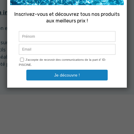
 inox bâche piscine pour gazon 40 cm :
n et à l'humidité)
 sur gazon
tils nécessaires
able, ne rouille pas même en conditions extrêmes
té pour un usage extérieur