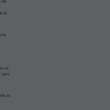
s de
e
é et
 une
le ne
e sans
tés et
.