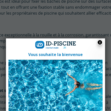
x est idéal pour fixer les bâches de piscine sur des surface
ol tout en offrant une fixation stable sans endommager votr
our les propriétaires de piscine qui souhaitent allier efficacit
e exceptionnelle à la rouille et à la corrosion, garantissant
mporte les conditions extérieures, l'inox reste fiable et
quillité d’esprit pendant plusieurs saisons.
cine pour gazon est simple et rapide. Grâce à sa conception
e sol pour fixer solidement votre bâche. Cette installation faci
i permet de gagner du temps et d’assurer une mise en plac
et salissures
ons inox permet de prévenir l’accumulation de feuilles, sale
lité de l’eau de votre piscine. De plus, la bâche contribue à
ver et à protéger le liner de la piscine contre les rayons UV