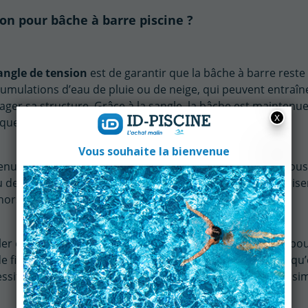
on pour bâche à barre piscine ?
angle de tension
est de garantir que la bâche à barre reste
ccumulations d’eau de pluie ou de neige, qui peuvent entraîn
er sa structure. Grâce à la sangle, la bâche est maintenu
iques extrêmes.
nue grâce à la sangle, empêche les feuilles, branches, pous
 de la piscine. Cela aide à garder l’eau propre et à minimise
hors-baignade.
n
ller et à ajuster, ce qui la rend particulièrement pratique pou
 de fixer la sangle autour de la bâche et de la tendre pour qu’
ssite pas d’outils spécifiques, ce qui rend son utilisation si