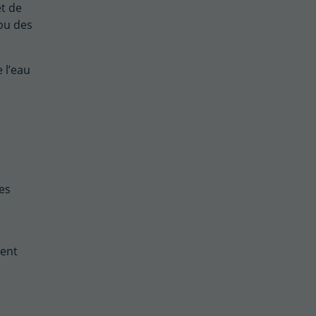
et de
 ou des
 l’eau
des
ient