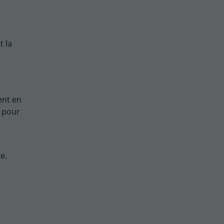
t la
ent en
s pour
e.