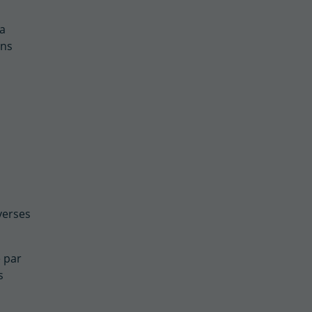
la
ons
verses
e par
s