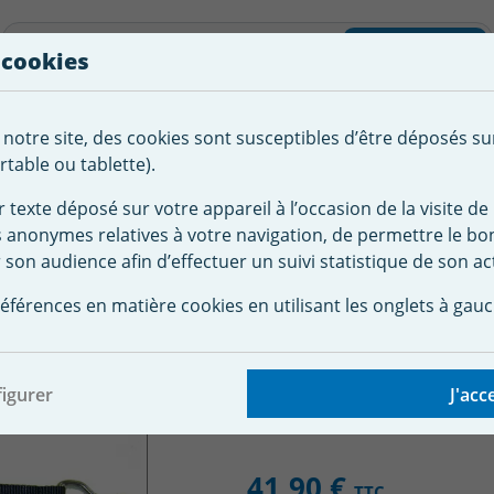
liste d'envies
Rechercher
 cookies
Créer
 notre site, des cookies sont susceptibles d’être déposés su
tement de
Robot
Chauffage &
Couverture
Autour de la
l'eau
Piscine
Désumi
Sécurité
piscine
table ou tablette).
r texte déposé sur votre appareil à l’occasion de la visite de 
s anonymes relatives à votre navigation, de permettre le b
rture de sécurité pour piscine
Bâche à barre piscine sur mesu
 son audience afin d’effectuer un suivi statistique de son act
tension bâche à barre
éférences en matière cookies en utilisant les onglets à gauc
igurer
J'acc
41,90 €
TTC