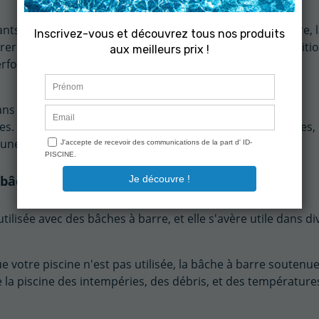
ants aux UV, à l'humidité et aux variations de température, 
er. Elle est spécialement conçue pour résister aux conditi
 performance pendant de longues périodes.
ns plusieurs tailles et peut être ajustée pour s'adapter à
s. Elle convient à la fois aux piscines hors-sol et enterrées,
r une large gamme de couvertures.
 bâche à barre piscine
ilisée avec des bâches à barre, et elle s'avère utile dans di
ue votre piscine n'est pas utilisée, la bâche à barre soutenu
e la piscine des intempéries, des débris, et des température