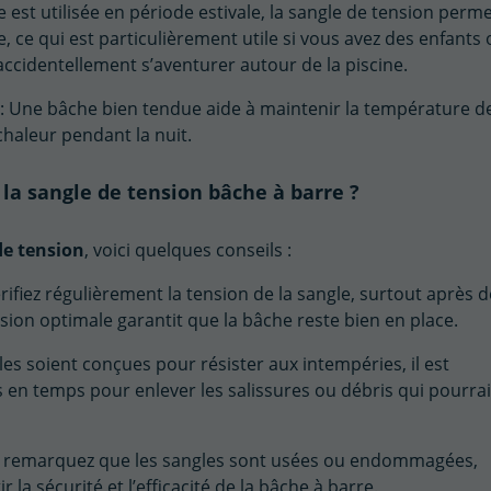
e est utilisée en période estivale, la sangle de tension perm
 ce qui est particulièrement utile si vous avez des enfants
cidentellement s’aventurer autour de la piscine.
: Une bâche bien tendue aide à maintenir la température de
 chaleur pendant la nuit.
la sangle de tension bâche à barre ?
de tension
, voici quelques conseils :
rifiez régulièrement la tension de la sangle, surtout après 
sion optimale garantit que la bâche reste bien en place.
les soient conçues pour résister aux intempéries, il est
en temps pour enlever les salissures ou débris qui pourra
s remarquez que les sangles sont usées ou endommagées,
la sécurité et l’efficacité de la bâche à barre.