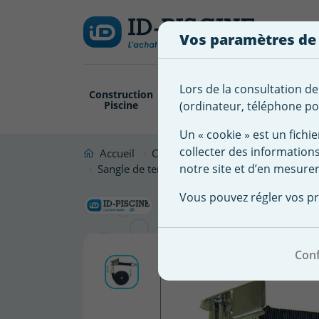
Créer
Connexion
Ajouter à ma 
une
Vos paramètres de
liste
Vous
devez
d'envies
être
Lors de la consultation de
Construction
Revêtement
Pompe
Trai
connecté
Piscine
Piscine
Filtration
(ordinateur, téléphone por
Nom de
pour
la liste
Un « cookie » est un fichie
ajouter
d'envies
collecter des information
des
Accueil
Couverture Abris Piscine
Couve
notre site et d’en mesurer
produits
Sangle de tension bâche à barre
à
Sangle de 
Vous pouvez régler vos pr
votre
liste
d'envies.
Conf