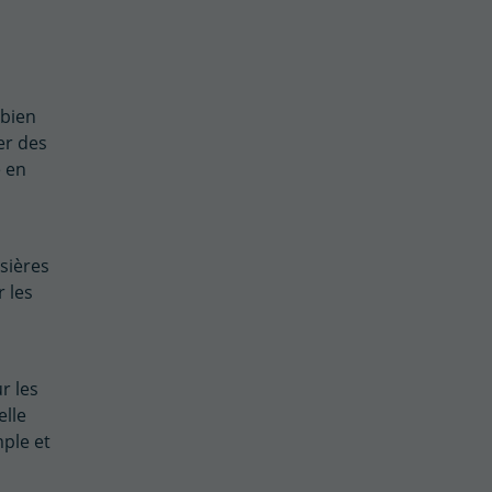
 bien
er des
e en
sières
r les
r les
elle
mple et