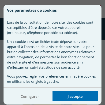
une
0
Vos paramètres de cookies
liste
Vous
Créer une nouvelle liste
devez
d'envies
Lors de la consultation de notre site, des cookies sont
être
Robot WAVE 80 Dolphin
susceptibles d’être déposés sur votre appareil
connecté
Maytronics + chariot
Nom de
(ordinateur, téléphone portable ou tablette).
pour
la liste
ajouter
Un « cookie » est un fichier texte déposé sur votre
d'envies
des
appareil à l’occasion de la visite de notre site. Il a pour
produits
but de collecter des informations anonymes relatives à
à
votre navigation, de permettre le bon fonctionnement
votre
de notre site et d’en mesurer son audience afin
d’effectuer un suivi statistique de son activité.
liste
d'envies.
r
Vous pouvez régler vos préférences en matière cookies
en utilisant les onglets à gauche.
r
Configurer
J'accepte
n
s