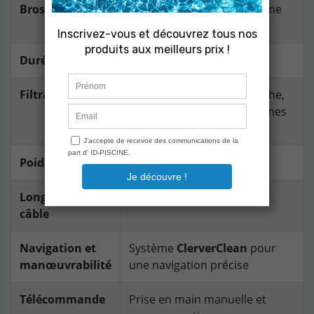
Brossage
Double brossage + troisième
brosse active
Durée de cycle
1h50 / 2h50 / 3h50
Filtration
Double filtration à cartouche,
fine et ultra fine pour les fines
particules et gros débris
Poids
10 kg
Longueur de
24 mètres avec
Swivel
câble
Navigation et
Système
ClerverClean
pour
manœuvrabilité
une navigation précise
Télécommande
Prise en main manuelle et