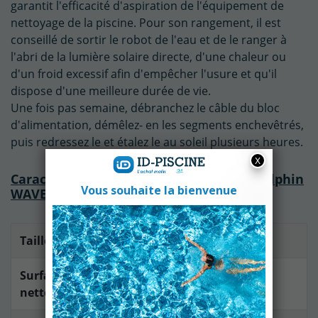
garantit l'efficacité d'aspiration de l'équipement de
nettoyage de la piscine. Pour son rangement, il est
conseillé de sortir le robot de l'eau et de le ranger à
l'abri de la lumière solaire directe, d'une chaleur ou
d'un froid excessif afin d'empêcher l'usure et qu'il
dispose d'une meilleure durée de vie.
Une fois pas semaine, débranchez le câble du bloc
d'alimentation, démêlez- en les segments enchevêtrés,
puis redressez le et étalez le au soleil plusieurs heures.
Caractéristiques techniques du robot Dolphin
WAVE 80 Maytronics :
Taille de bassin
Jusqu'à
18 mètres
de long
Surfaces
Fond, parois et ligne d'eau
nettoyées