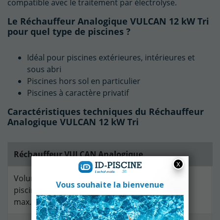
compatible avec le traitement par électrolyse.
Le Réchauffeur Analogique VULCAN 12 kW Tri
pour quel type de piscines ?
Idéal pour piscines extérieures, intérieures et
sous abri
Piscines hors sol en particulier
Piscines à caractère privatif
Caractéristiques techniques du Réchauffeur
Analogique VULCAN 12 kW Tri
Réchauffeur VULCAN Analogique
Volume
20
30
40 m3
piscine
m3
m3
max.