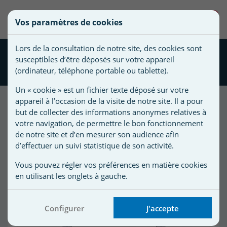
une
0
Vos paramètres de cookies
liste
Vous
Créer une nouvelle liste
devez
d'envies
Lors de la consultation de notre site, des cookies sont
être
Réchauffeur Analogique
susceptibles d’être déposés sur votre appareil
connecté
VULCAN 12 kW Tri
Nom de
(ordinateur, téléphone portable ou tablette).
pour
la liste
ajouter
Un « cookie » est un fichier texte déposé sur votre
d'envies
des
appareil à l’occasion de la visite de notre site. Il a pour
produits
but de collecter des informations anonymes relatives à
à
votre navigation, de permettre le bon fonctionnement
votre
de notre site et d’en mesurer son audience afin
d’effectuer un suivi statistique de son activité.
liste
d'envies.
r
Vous pouvez régler vos préférences en matière cookies
en utilisant les onglets à gauche.
r
Configurer
J'accepte
n
s