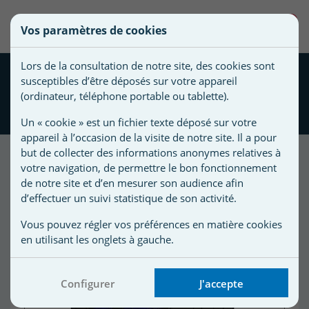
une
0
Vos paramètres de cookies
liste
Vous
Créer une nouvelle liste
devez
d'envies
Lors de la consultation de notre site, des cookies sont
être
Pompe à chaleur PoolStyle
susceptibles d’être déposés sur votre appareil
connecté
réversible Inverter R32 9
Nom de
(ordinateur, téléphone portable ou tablette).
pour
KW
la liste
ajouter
Un « cookie » est un fichier texte déposé sur votre
d'envies
des
appareil à l’occasion de la visite de notre site. Il a pour
produits
but de collecter des informations anonymes relatives à
à
votre navigation, de permettre le bon fonctionnement
votre
de notre site et d’en mesurer son audience afin
d’effectuer un suivi statistique de son activité.
liste
d'envies.
r
Vous pouvez régler vos préférences en matière cookies
en utilisant les onglets à gauche.
r
Configurer
J'accepte
n
s